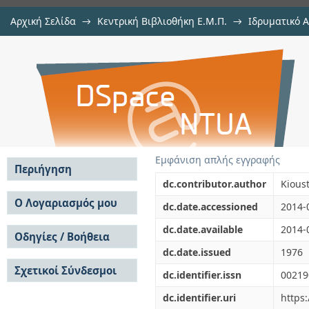
Αρχική Σελίδα
→
Κεντρική Βιβλιοθήκη Ε.Μ.Π.
→
Ιδρυματικό 
The simplicity of the zeros of nor
μελών Δ.Ε.Π. σε περιοδικά
→
Εμφάνιση Τεκμηρίου
Αποθετήριο DSpace/Manakin
Εμφάνιση απλής εγγραφής
Περιήγηση
dc.contributor.author
Kioust
Σε όλο το DSpace
Ο Λογαριασμός μου
dc.date.accessioned
2014-
Κοινότητες & Συλλογές
Σύνδεση
dc.date.available
2014-
Ανά Ημερομηνία
Οδηγίες / Βοήθεια
Εγγραφή
Έκδοσης
dc.date.issued
1976
Οδηγίες Υποβολής
Συγγραφείς
Σχετικοί Σύνδεσμοι
Οδηγίες Χρήσης ΙΑ
Τίτλοι
dc.identifier.issn
00219
Συχνές Ερωτήσεις
Θέματα
dc.identifier.uri
https
Οδηγίες Υποβολής -
Αυτή η Συλλογή