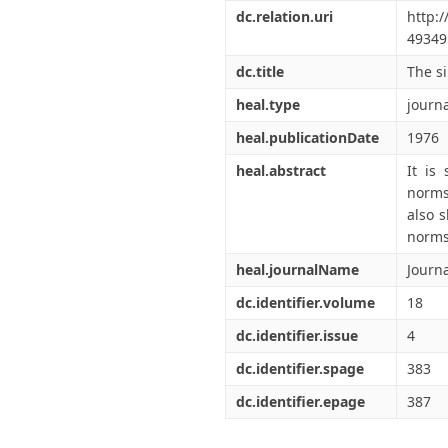
Διπλωματικές Εργασίες
dc.relation.uri
http:
Πολιτικές Πρόσβασης
Ανά Ημερομηνία
49349
Έκδοσης
Συγγραφείς
dc.title
The s
Τίτλοι
heal.type
journa
Θέματα
heal.publicationDate
1976
heal.abstract
It is
norms 
also 
norms
heal.journalName
Journ
dc.identifier.volume
18
dc.identifier.issue
4
dc.identifier.spage
383
dc.identifier.epage
387