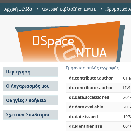
Αρχική Σελίδα
→
Κεντρική Βιβλιοθήκη Ε.Μ.Π.
→
Ιδρυματικό 
OCEANIC LOADING ON EUROPEAN L
μελών Δ.Ε.Π. σε περιοδικά
→
Εμφάνιση Τεκμηρίου
Αποθετήριο DSpace/Manakin
Εμφάνιση απλής εγγραφής
Περιήγηση
dc.contributor.author
CHI
Σε όλο το DSpace
Ο Λογαριασμός μου
dc.contributor.author
LIV
Κοινότητες & Συλλογές
Σύνδεση
dc.date.accessioned
201
Ανά Ημερομηνία
Οδηγίες / Βοήθεια
Εγγραφή
Έκδοσης
dc.date.available
201
Οδηγίες Υποβολής
Συγγραφείς
Σχετικοί Σύνδεσμοι
Οδηγίες Χρήσης ΙΑ
Τίτλοι
dc.date.issued
197
Συχνές Ερωτήσεις
Θέματα
dc.identifier.issn
001
Οδηγίες Υποβολής -
Αυτή η Συλλογή