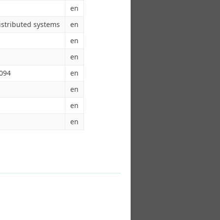
en
istributed systems
en
en
en
7094
en
en
en
en