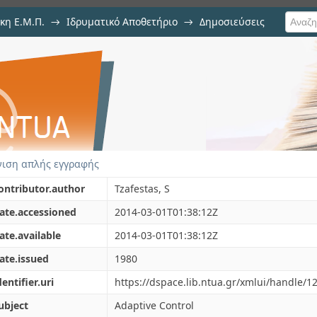
κη Ε.Μ.Π.
→
Ιδρυματικό Αποθετήριο
→
Δημοσιεύσεις
ontrol of stochastic distributed s
ιση Τεκμηρίου
ιση απλής εγγραφής
ontributor.author
Tzafestas, S
ate.accessioned
2014-03-01T01:38:12Z
ate.available
2014-03-01T01:38:12Z
ate.issued
1980
dentifier.uri
https://dspace.lib.ntua.gr/xmlui/handle/
ubject
Adaptive Control