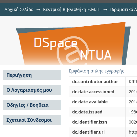
Αρχική Σελίδα
→
Κεντρική Βιβλιοθήκη Ε.Μ.Π.
→
Ιδρυματικό 
ESTIMATION OF ERROR-PERFOR
μελών Δ.Ε.Π. σε περιοδικά
→
Εμφάνιση Τεκμηρίου
Αποθετήριο DSpace/Manakin
DIGITAL-SYSTEMS OVER RADIO CH
Εμφάνιση απλής εγγραφής
Περιήγηση
dc.contributor.author
KRI
Σε όλο το DSpace
Ο Λογαριασμός μου
dc.date.accessioned
201
Κοινότητες & Συλλογές
Σύνδεση
dc.date.available
201
Ανά Ημερομηνία
Οδηγίες / Βοήθεια
Εγγραφή
Έκδοσης
dc.date.issued
198
Οδηγίες Υποβολής
Συγγραφείς
Σχετικοί Σύνδεσμοι
Οδηγίες Χρήσης ΙΑ
Τίτλοι
dc.identifier.issn
002
Συχνές Ερωτήσεις
Θέματα
dc.identifier.uri
htt
Οδηγίες Υποβολής -
Αυτή η Συλλογή