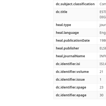
Διπλωματικές Εργασίες
dc.subject.classification
Com
Πολιτικές Πρόσβασης
Ανά Ημερομηνία
Έκδοσης
dc.title
EST
Συγγραφείς
DIG
Τίτλοι
heal.type
jour
Θέματα
heal.language
Eng
heal.publicationDate
198
heal.publisher
ELS
heal.journalName
INF
dc.identifier.isi
ISI
dc.identifier.volume
21
dc.identifier.issue
1
dc.identifier.spage
23
dc.identifier.epage
30