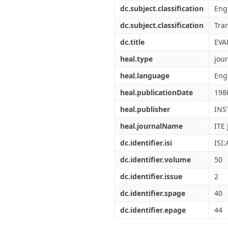
Διπλωματικές Εργασίες
dc.subject.classification
Engi
Πολιτικές Πρόσβασης
Ανά Ημερομηνία
Έκδοσης
dc.subject.classification
Tra
Συγγραφείς
dc.title
EVA
Τίτλοι
Θέματα
heal.type
jour
heal.language
Eng
heal.publicationDate
198
heal.publisher
INS
heal.journalName
ITE
dc.identifier.isi
ISI
dc.identifier.volume
50
dc.identifier.issue
2
dc.identifier.spage
40
dc.identifier.epage
44