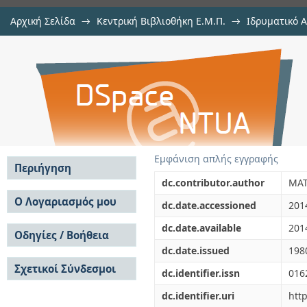
Αρχική Σελίδα
→
Κεντρική Βιβλιοθήκη Ε.Μ.Π.
→
Ιδρυματικό 
EVALUATION OF THE CLYDERAIL T
μελών Δ.Ε.Π. σε περιοδικά
→
Εμφάνιση Τεκμηρίου
Αποθετήριο DSpace/Manakin
Εμφάνιση απλής εγγραφής
Περιήγηση
dc.contributor.author
MAT
Σε όλο το DSpace
Ο Λογαριασμός μου
dc.date.accessioned
201
Κοινότητες & Συλλογές
Σύνδεση
dc.date.available
201
Ανά Ημερομηνία
Οδηγίες / Βοήθεια
Εγγραφή
Έκδοσης
dc.date.issued
198
Οδηγίες Υποβολής
Συγγραφείς
Σχετικοί Σύνδεσμοι
Οδηγίες Χρήσης ΙΑ
Τίτλοι
dc.identifier.issn
016
Συχνές Ερωτήσεις
Θέματα
dc.identifier.uri
htt
Οδηγίες Υποβολής -
Αυτή η Συλλογή