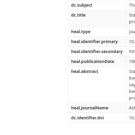
Διπλωματικές Εργασίες
dc.subject
Th
Πολιτικές Πρόσβασης
Ανά Ημερομηνία
Έκδοσης
dc.title
St
Συγγραφείς
pr
Τίτλοι
heal.type
jou
Θέματα
heal.identifier.primary
10
heal.identifier.secondary
ht
heal.publicationDate
19
heal.abstract
St
bo
sa
bee
pr
heal.journalName
As
dc.identifier.doi
10