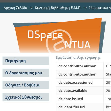
Αρχική Σελίδα
→
Κεντρική Βιβλιοθήκη Ε.Μ.Π.
→
Ιδρυματικό 
Stability of motion of the rest
μελών Δ.Ε.Π. σε περιοδικά
→
Εμφάνιση Τεκμηρίου
Αποθετήριο DSpace/Manakin
problem
Εμφάνιση απλής εγγραφής
Περιήγηση
dc.contributor.author
Di
Σε όλο το DSpace
Ο Λογαριασμός μου
dc.contributor.author
St
Κοινότητες & Συλλογές
Σύνδεση
dc.date.accessioned
20
Ανά Ημερομηνία
Οδηγίες / Βοήθεια
Εγγραφή
Έκδοσης
dc.date.available
20
Οδηγίες Υποβολής
Συγγραφείς
Σχετικοί Σύνδεσμοι
Οδηγίες Χρήσης ΙΑ
Τίτλοι
dc.date.issued
19
Συχνές Ερωτήσεις
Θέματα
dc.identifier.uri
ht
Οδηγίες Υποβολής -
Αυτή η Συλλογή