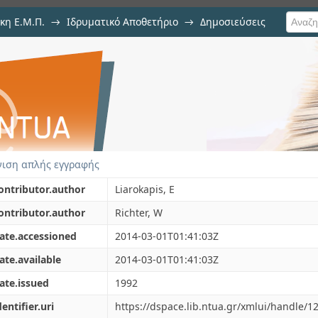
κη Ε.Μ.Π.
→
Ιδρυματικό Αποθετήριο
→
Δημοσιεύσεις
in silicon wafers
ιση Τεκμηρίου
ιση απλής εγγραφής
ontributor.author
Liarokapis, E
ontributor.author
Richter, W
ate.accessioned
2014-03-01T01:41:03Z
ate.available
2014-03-01T01:41:03Z
ate.issued
1992
dentifier.uri
https://dspace.lib.ntua.gr/xmlui/handle/