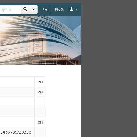
ΕΛ
ENG
en
en
en
123456789/23336