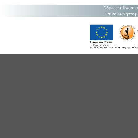
DSpace software
c
Επικοινωνήστε μ