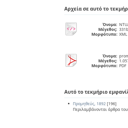
Διπλωματικές Εργασίες
Πολιτικές Πρόσβασης
Ανά Ημερομηνία
Αρχεία σε αυτό το τεκμήρ
Έκδοσης
Συγγραφείς
Όνομα:
NTUA
Τίτλοι
Μέγεθος:
331b
Θέματα
Μορφότυπο:
XML
Όνομα:
prom
Μέγεθος:
1.0
Μορφότυπο:
PDF
Αυτό το τεκμήριο εμφανί
Προμηθεύς, 1892
[196]
Περιλαμβάνονται άρθρα του