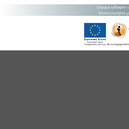
DSpace software
c
Επικοινωνήστε μ