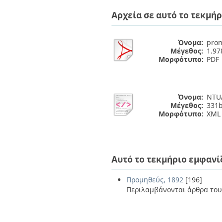
Διπλωματικές Εργασίες
Πολιτικές Πρόσβασης
Ανά Ημερομηνία
Αρχεία σε αυτό το τεκμήρ
Έκδοσης
Συγγραφείς
Όνομα:
prom
Τίτλοι
Μέγεθος:
1.9
Θέματα
Μορφότυπο:
PDF
Όνομα:
NTUA
Μέγεθος:
331b
Μορφότυπο:
XML
Αυτό το τεκμήριο εμφανί
Προμηθεύς, 1892
[196]
Περιλαμβάνονται άρθρα του