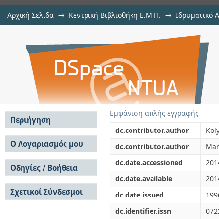
Αρχική Σελίδα
→
Κεντρική Βιβλιοθήκη Ε.Μ.Π.
→
Ιδρυματικό 
Aerodynamics and coal flame mo
μελών Δ.Ε.Π. σε περιοδικά
→
Εμφάνιση Τεκμηρίου
Αποθετήριο DSpace/Manakin
rotary kilns .1.
Εμφάνιση απλής εγγραφής
Περιήγηση
dc.contributor.author
Koly
Σε όλο το DSpace
Ο Λογαριασμός μου
dc.contributor.author
Mar
Κοινότητες & Συλλογές
Σύνδεση
dc.date.accessioned
201
Ανά Ημερομηνία
Οδηγίες / Βοήθεια
Εγγραφή
Έκδοσης
dc.date.available
201
Οδηγίες Υποβολής
Συγγραφείς
Σχετικοί Σύνδεσμοι
Οδηγίες Χρήσης ΙΑ
Τίτλοι
dc.date.issued
199
Συχνές Ερωτήσεις
Θέματα
dc.identifier.issn
072
Οδηγίες Υποβολής -
Αυτή η Συλλογή