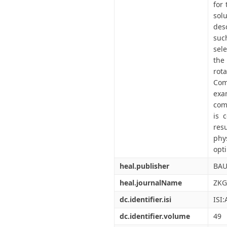
for
sol
des
suc
sel
the
rot
Com
exa
com
is 
res
phy
opt
heal.publisher
BAU
heal.journalName
ZKG
dc.identifier.isi
ISI
dc.identifier.volume
49