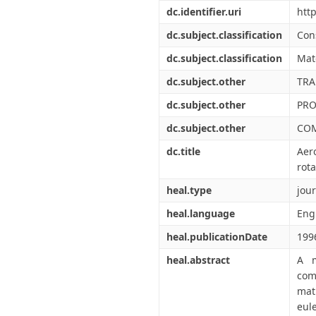
Διπλωματικές Εργασίες
dc.identifier.uri
htt
Πολιτικές Πρόσβασης
Ανά Ημερομηνία
Έκδοσης
dc.subject.classification
Con
Συγγραφείς
dc.subject.classification
Mate
Τίτλοι
Θέματα
dc.subject.other
TRA
dc.subject.other
PRO
dc.subject.other
CO
dc.title
Aer
rota
heal.type
jour
heal.language
Eng
heal.publicationDate
199
heal.abstract
A m
com
mat
eul