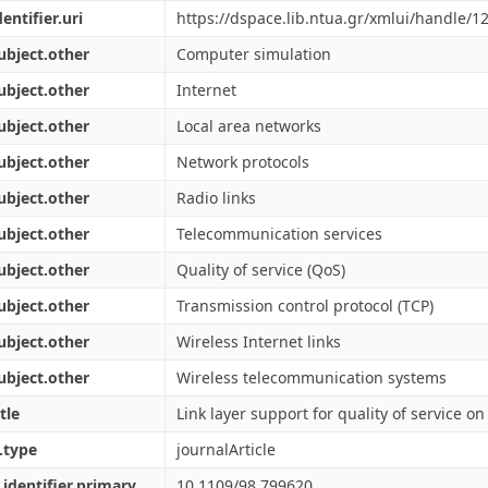
dentifier.uri
https://dspace.lib.ntua.gr/xmlui/handle/
ubject.other
Computer simulation
ubject.other
Internet
ubject.other
Local area networks
ubject.other
Network protocols
ubject.other
Radio links
ubject.other
Telecommunication services
ubject.other
Quality of service (QoS)
ubject.other
Transmission control protocol (TCP)
ubject.other
Wireless Internet links
ubject.other
Wireless telecommunication systems
tle
Link layer support for quality of service on
.type
journalArticle
.identifier.primary
10.1109/98.799620