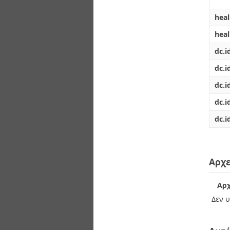
heal
hea
dc.i
dc.i
dc.i
dc.i
dc.i
Αρχε
Αρχ
Δεν υ