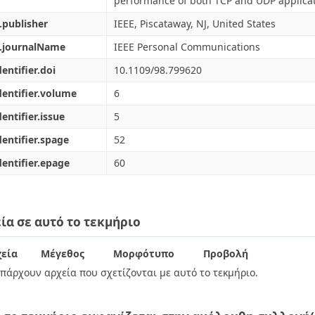
performance of both TCP and UDP applicat
.publisher
IEEE, Piscataway, NJ, United States
l.journalName
IEEE Personal Communications
dentifier.doi
10.1109/98.799620
dentifier.volume
6
dentifier.issue
5
dentifier.spage
52
dentifier.epage
60
ία σε αυτό το τεκμήριο
εία
Μέγεθος
Μορφότυπο
Προβολή
πάρχουν αρχεία που σχετίζονται με αυτό το τεκμήριο.