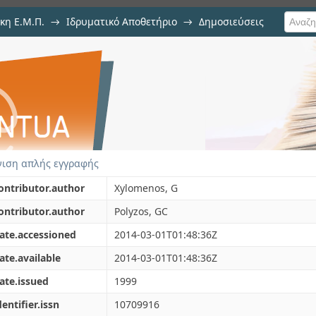
κη Ε.Μ.Π.
→
Ιδρυματικό Αποθετήριο
→
Δημοσιεύσεις
r quality of service on wireless Int
ιση Τεκμηρίου
ιση απλής εγγραφής
ontributor.author
Xylomenos, G
ontributor.author
Polyzos, GC
ate.accessioned
2014-03-01T01:48:36Z
ate.available
2014-03-01T01:48:36Z
ate.issued
1999
dentifier.issn
10709916