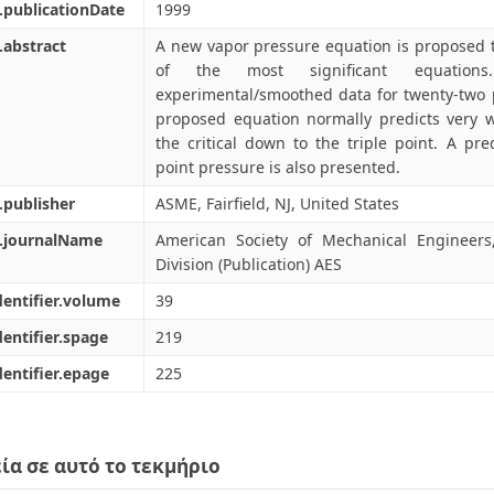
.publicationDate
1999
.abstract
A new vapor pressure equation is proposed 
of the most significant equations
experimental/smoothed data for twenty-two p
proposed equation normally predicts very w
the critical down to the triple point. A pre
point pressure is also presented.
.publisher
ASME, Fairfield, NJ, United States
l.journalName
American Society of Mechanical Engineer
Division (Publication) AES
dentifier.volume
39
dentifier.spage
219
dentifier.epage
225
ία σε αυτό το τεκμήριο