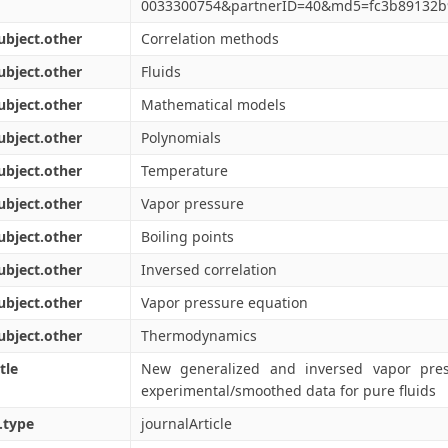
0033300754&partnerID=40&md5=fc3b89132b
ubject.other
Correlation methods
ubject.other
Fluids
ubject.other
Mathematical models
ubject.other
Polynomials
ubject.other
Temperature
ubject.other
Vapor pressure
ubject.other
Boiling points
ubject.other
Inversed correlation
ubject.other
Vapor pressure equation
ubject.other
Thermodynamics
tle
New generalized and inversed vapor press
experimental/smoothed data for pure fluids
.type
journalArticle