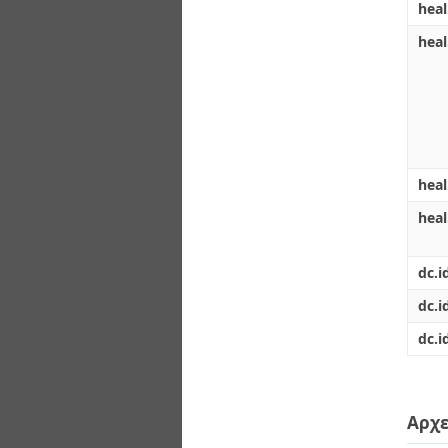
heal
heal
heal
hea
dc.i
dc.i
dc.i
Αρχε