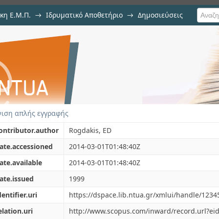
κη Ε.Μ.Π.
→
Ιδρυματικό Αποθετήριο
→
Δημοσιεύσεις
nd inversed vapor pressure corr
ιση Τεκμηρίου
ed data for pure fluids
ιση απλής εγγραφής
ontributor.author
Rogdakis, ED
ate.accessioned
2014-03-01T01:48:40Z
ate.available
2014-03-01T01:48:40Z
ate.issued
1999
dentifier.uri
https://dspace.lib.ntua.gr/xmlui/handle/123
elation.uri
http://www.scopus.com/inward/record.url?eid