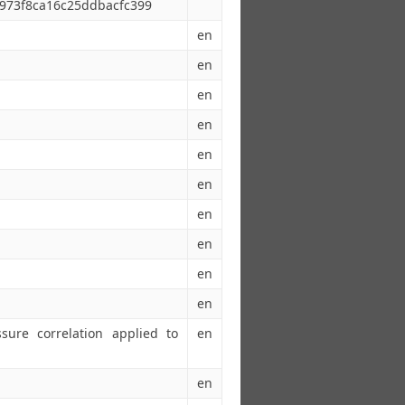
973f8ca16c25ddbacfc399
en
en
en
en
en
en
en
en
en
en
ure correlation applied to
en
en