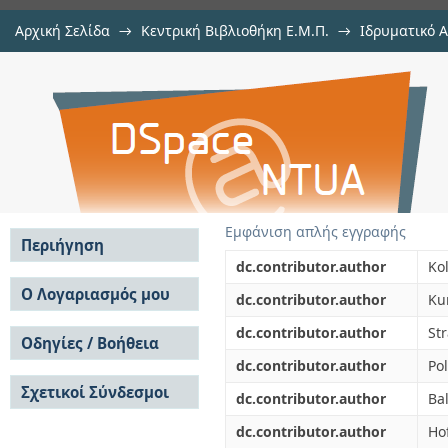
Αρχική Σελίδα
→
Κεντρική Βιβλιοθήκη Ε.Μ.Π.
→
Ιδρυματικό 
156 Combined brachy-chemotheapy 
μελών Δ.Ε.Π. σε περιοδικά
→
Εμφάνιση Τεκμηρίου
Αποθετήριο DSpace/Manakin
cancer patients
Εμφάνιση απλής εγγραφής
Περιήγηση
dc.contributor.author
Kol
Σε όλο το DSpace
Ο Λογαριασμός μου
dc.contributor.author
Ku
Κοινότητες & Συλλογές
Σύνδεση
dc.contributor.author
St
Ανά Ημερομηνία
Οδηγίες / Βοήθεια
Εγγραφή
Έκδοσης
dc.contributor.author
Pol
Οδηγίες Υποβολής
Συγγραφείς
Σχετικοί Σύνδεσμοι
Οδηγίες Χρήσης ΙΑ
Τίτλοι
dc.contributor.author
Bal
Συχνές Ερωτήσεις
Θέματα
dc.contributor.author
Ho
Οδηγίες Υποβολής -
Αυτή η Συλλογή