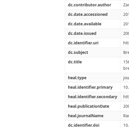
Διπλωματικές Εργασίες
dc.contributor.author
Za
Πολιτικές Πρόσβασης
Ανά Ημερομηνία
Έκδοσης
dc.date.accessioned
20
Συγγραφείς
dc.date.available
20
Τίτλοι
Θέματα
dc.date.issued
20
dc.identifier.uri
ht
dc.subject
Br
dc.title
15
br
heal.type
jou
heal.identifier.primary
10
heal.identifier.secondary
ht
heal.publicationDate
20
heal.journalName
Ra
dc.identifier.doi
10