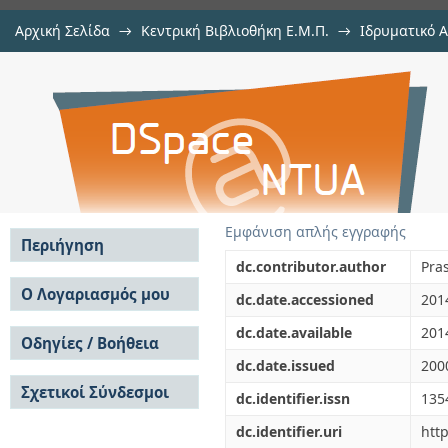
Αρχική Σελίδα
→
Κεντρική Βιβλιοθήκη Ε.Μ.Π.
→
Ιδρυματικό 
Non-destructive testing of adhesi
μελών Δ.Ε.Π. σε περιοδικά
→
Εμφάνιση Τεκμηρίου
Αποθετήριο DSpace/Manakin
Εμφάνιση απλής εγγραφής
Περιήγηση
dc.contributor.author
Pras
Σε όλο το DSpace
Ο Λογαριασμός μου
dc.date.accessioned
201
Κοινότητες & Συλλογές
Σύνδεση
dc.date.available
201
Ανά Ημερομηνία
Οδηγίες / Βοήθεια
Εγγραφή
Έκδοσης
dc.date.issued
200
Οδηγίες Υποβολής
Συγγραφείς
Σχετικοί Σύνδεσμοι
Οδηγίες Χρήσης ΙΑ
Τίτλοι
dc.identifier.issn
135
Συχνές Ερωτήσεις
Θέματα
dc.identifier.uri
htt
Οδηγίες Υποβολής -
Αυτή η Συλλογή