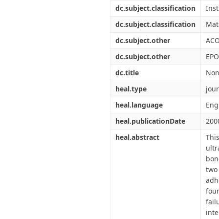
Διπλωματικές Εργασίες
dc.subject.classification
Ins
Πολιτικές Πρόσβασης
Ανά Ημερομηνία
Έκδοσης
dc.subject.classification
Mat
Συγγραφείς
dc.subject.other
ACO
Τίτλοι
Θέματα
dc.subject.other
EPO
dc.title
Non
heal.type
jour
heal.language
Eng
heal.publicationDate
200
heal.abstract
Thi
ult
bon
two
adh
fou
fai
int