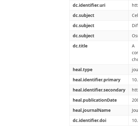
Διπλωματικές Εργασίες
dc.identifier.uri
ht
Πολιτικές Πρόσβασης
Ανά Ημερομηνία
Έκδοσης
dc.subject
Cel
Συγγραφείς
dc.subject
Dif
Τίτλοι
Θέματα
dc.subject
Os
dc.title
A 
co
ch
heal.type
jou
heal.identifier.primary
10
heal.identifier.secondary
ht
heal.publicationDate
20
heal.journalName
Jo
dc.identifier.doi
10