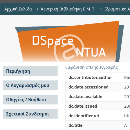
Αρχική Σελίδα
→
Κεντρική Βιβλιοθήκη Ε.Μ.Π.
→
Ιδρυματικό 
A New Generalization of a Theorem
μελών Δ.Ε.Π. σε περιοδικά
→
Εμφάνιση Τεκμηρίου
Αποθετήριο DSpace/Manakin
Εμφάνιση απλής εγγραφής
Περιήγηση
dc.contributor.author
Ras
Σε όλο το DSpace
Ο Λογαριασμός μου
dc.date.accessioned
20
Κοινότητες & Συλλογές
Σύνδεση
dc.date.available
20
Ανά Ημερομηνία
Οδηγίες / Βοήθεια
Εγγραφή
Έκδοσης
dc.date.issued
20
Οδηγίες Υποβολής
Συγγραφείς
Σχετικοί Σύνδεσμοι
Οδηγίες Χρήσης ΙΑ
Τίτλοι
dc.identifier.uri
ht
Συχνές Ερωτήσεις
Θέματα
dc.title
A 
Οδηγίες Υποβολής -
Αυτή η Συλλογή