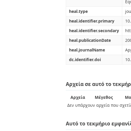
Διπλωματικές Εργασίες
Eq
Πολιτικές Πρόσβασης
Ανά Ημερομηνία
heal.type
jou
Έκδοσης
Συγγραφείς
heal.identifier.primary
10
Τίτλοι
heal.identifier.secondary
ht
Θέματα
heal.publicationDate
20
heal.journalName
Ap
dc.identifier.doi
10
Αρχεία σε αυτό το τεκμήρ
Αρχεία
Μέγεθος
Μο
Δεν υπάρχουν αρχεία που σχετίζ
Αυτό το τεκμήριο εμφανί