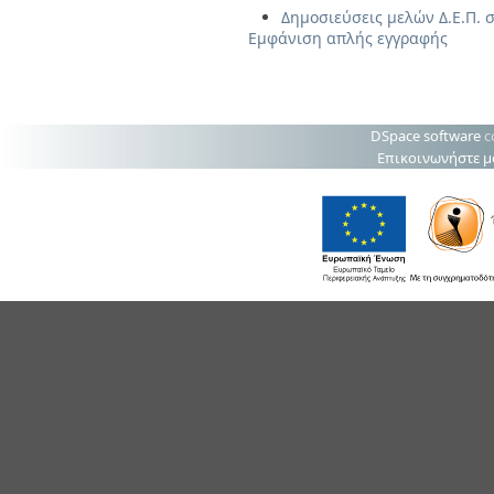
Δημοσιεύσεις μελών Δ.Ε.Π. σ
Εμφάνιση απλής εγγραφής
DSpace software
c
Επικοινωνήστε μ