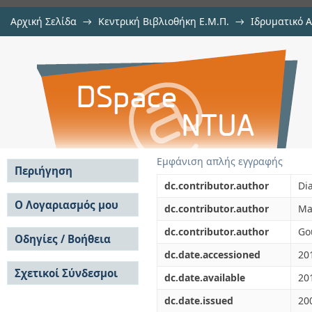
Αρχική Σελίδα
→
Κεντρική Βιβλιοθήκη Ε.Μ.Π.
→
Ιδρυματικό 
Simulations of premixed combusti
μελών Δ.Ε.Π. σε περιοδικά
→
Εμφάνιση Τεκμηρίου
Αποθετήριο DSpace/Manakin
Εμφάνιση απλής εγγραφής
Περιήγηση
dc.contributor.author
Di
Σε όλο το DSpace
Ο Λογαριασμός μου
dc.contributor.author
Ma
Κοινότητες & Συλλογές
Σύνδεση
dc.contributor.author
Go
Ανά Ημερομηνία
Οδηγίες / Βοήθεια
Εγγραφή
Έκδοσης
dc.date.accessioned
20
Οδηγίες Υποβολής
Συγγραφείς
Σχετικοί Σύνδεσμοι
Οδηγίες Χρήσης ΙΑ
Τίτλοι
dc.date.available
20
Συχνές Ερωτήσεις
Θέματα
dc.date.issued
20
Οδηγίες Υποβολής -
Αυτή η Συλλογή