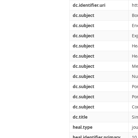
Διπλωματικές Εργασίες
dc.identifier.uri
ht
Πολιτικές Πρόσβασης
Ανά Ημερομηνία
Έκδοσης
dc.subject
Bo
Συγγραφείς
dc.subject
En
Τίτλοι
Θέματα
dc.subject
Ex
dc.subject
He
dc.subject
He
dc.subject
Me
dc.subject
Nu
dc.subject
Po
dc.subject
Po
dc.subject
Co
dc.title
Si
heal.type
jou
heal.identifier.primary
10