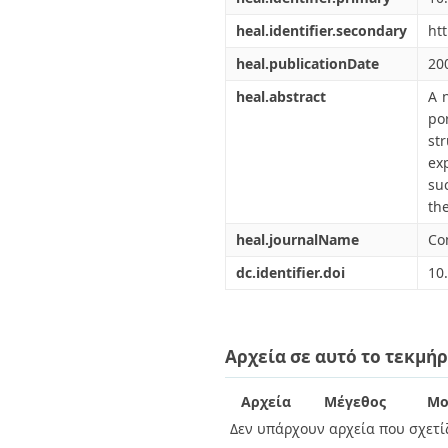
heal.identifier.secondary
ht
heal.publicationDate
20
heal.abstract
A 
po
st
ex
su
th
heal.journalName
Co
dc.identifier.doi
10
Αρχεία σε αυτό το τεκμήρ
Αρχεία
Μέγεθος
Μο
Δεν υπάρχουν αρχεία που σχετίζ