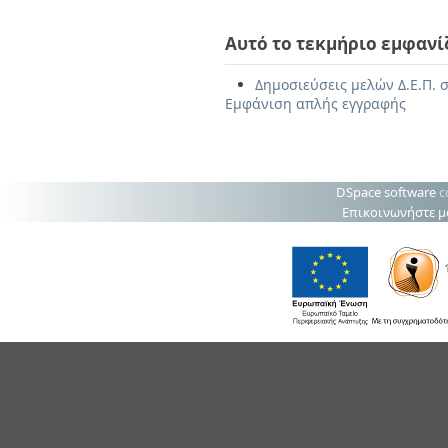
Αυτό το τεκμήριο εμφανί
Δημοσιεύσεις μελών Δ.Ε.Π. σ
Εμφάνιση απλής εγγραφής
DSpace software
c
Επικοινωνήστε μ