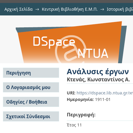
Αρχική Σελίδα
→
Κεντρική Βιβλιοθήκη Ε.Μ.Π.
→
Ιστορική βιβ
Ανάλυσις έργων
→
Αρχιμήδης
→
Αρχιμήδης, 1911-1914
→
Εμφάνιση Τεκμηρί
Αποθετήριο DSpace/Manakin
Ανάλυσις έργων
Περιήγηση
Κτενάς, Κωνσταντίνος Α.
Σε όλο το DSpace
Ο Λογαριασμός μου
URI:
https://dspace.lib.ntua.gr/
Κοινότητες & Συλλογές
Σύνδεση
Ημερομηνία:
1911-01
Ανά Ημερομηνία
Οδηγίες / Βοήθεια
Εγγραφή
Έκδοσης
Οδηγίες Υποβολής
Συγγραφείς
Περιγραφή:
Σχετικοί Σύνδεσμοι
Οδηγίες Χρήσης ΙΑ
Τίτλοι
Συχνές Ερωτήσεις
Θέματα
Έτος 11
Οδηγίες Υποβολής -
Αυτή η Συλλογή