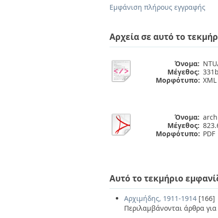
Διπλωματικές Εργασίες
Εμφάνιση πλήρους εγγραφής
Πολιτικές Πρόσβασης
Ανά Ημερομηνία
Έκδοσης
Συγγραφείς
Αρχεία σε αυτό το τεκμήρ
Τίτλοι
Θέματα
Όνομα:
NTUA
Μέγεθος:
331b
Μορφότυπο:
XML
Όνομα:
arch
Μέγεθος:
823.
Μορφότυπο:
PDF
Αυτό το τεκμήριο εμφανί
Αρχιμήδης, 1911-1914
[166]
Περιλαμβάνονται άρθρα για 