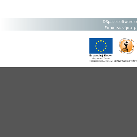
DSpace software
c
Επικοινωνήστε μ