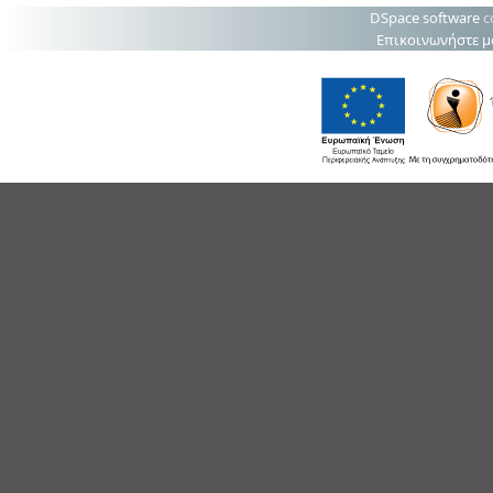
DSpace software
c
Επικοινωνήστε μ