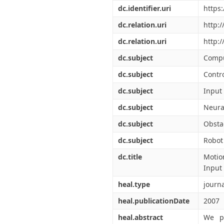
Διπλωματικές Εργασίες
dc.identifier.uri
https
Πολιτικές Πρόσβασης
Ανά Ημερομηνία
Έκδοσης
dc.relation.uri
http:
Συγγραφείς
dc.relation.uri
http:
Τίτλοι
Θέματα
dc.subject
Compu
dc.subject
Contr
dc.subject
Input
dc.subject
Neura
dc.subject
Obsta
dc.subject
Robot
dc.title
Motio
Input
heal.type
journa
heal.publicationDate
2007
heal.abstract
We pr