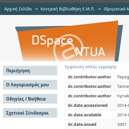
Αρχική Σελίδα
→
Κεντρική Βιβλιοθήκη Ε.Μ.Π.
→
Ιδρυματικό 
Motion Tasks for Robot Manipul
μελών Δ.Ε.Π. σε περιοδικά
→
Εμφάνιση Τεκμηρίου
Αποθετήριο DSpace/Manakin
Input Constraints
Εμφάνιση απλής εγγραφής
Περιήγηση
dc.contributor.author
Papag
Σε όλο το DSpace
Ο Λογαριασμός μου
dc.contributor.author
Tanne
Κοινότητες & Συλλογές
Σύνδεση
dc.contributor.author
Kyria
Ανά Ημερομηνία
Οδηγίες / Βοήθεια
Εγγραφή
Έκδοσης
dc.date.accessioned
2014-
Οδηγίες Υποβολής
Συγγραφείς
Σχετικοί Σύνδεσμοι
Οδηγίες Χρήσης ΙΑ
Τίτλοι
dc.date.available
2014-
Συχνές Ερωτήσεις
Θέματα
dc.date.issued
2007
Οδηγίες Υποβολής -
Αυτή η Συλλογή