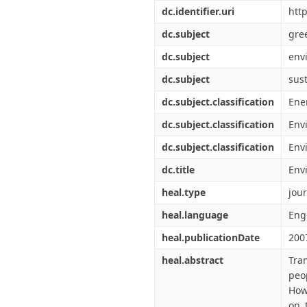
Διπλωματικές Εργασίες
dc.identifier.uri
htt
Πολιτικές Πρόσβασης
Ανά Ημερομηνία
Έκδοσης
dc.subject
gre
Συγγραφείς
dc.subject
env
Τίτλοι
Θέματα
dc.subject
sus
dc.subject.classification
Ene
dc.subject.classification
Env
dc.subject.classification
Env
dc.title
Env
heal.type
jour
heal.language
Eng
heal.publicationDate
200
heal.abstract
Tran
peo
How
on 