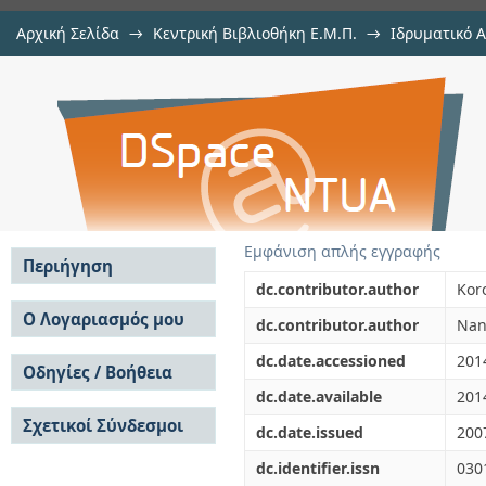
Αρχική Σελίδα
→
Κεντρική Βιβλιοθήκη Ε.Μ.Π.
→
Ιδρυματικό 
Environmental assessment of the g
μελών Δ.Ε.Π. σε περιοδικά
→
Εμφάνιση Τεκμηρίου
Αποθετήριο DSpace/Manakin
Εμφάνιση απλής εγγραφής
Περιήγηση
dc.contributor.author
Kor
Σε όλο το DSpace
Ο Λογαριασμός μου
dc.contributor.author
Nan
Κοινότητες & Συλλογές
Σύνδεση
dc.date.accessioned
201
Ανά Ημερομηνία
Οδηγίες / Βοήθεια
Εγγραφή
Έκδοσης
dc.date.available
201
Οδηγίες Υποβολής
Συγγραφείς
Σχετικοί Σύνδεσμοι
Οδηγίες Χρήσης ΙΑ
Τίτλοι
dc.date.issued
200
Συχνές Ερωτήσεις
Θέματα
dc.identifier.issn
030
Οδηγίες Υποβολής -
Αυτή η Συλλογή