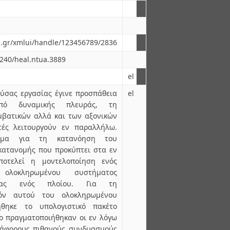
ua.gr/xmlui/handle/123456789/2836
6240/heal.ntua.3889
el
ύσας εργασίας έγινε προσπάθεια
el
πό δυναμικής πλευράς, τη
βατικών αλλά και των αξονικών
τές λειτουργούν εν παραλλήλω.
ήμα για τη κατανόηση του
κατανομής που προκύπτει στα εν
οτελεί η μοντελοποίηση ενός
ολοκληρωμένου συστήματος
ειας ενός πλοίου. Για τη
πόν αυτού του ολοκληρωμένου
ήθηκε το υπολογιστικό πακέτο
ο πραγματοποιήθηκαν οι εν λόγω
ιάφορους πιθανούς συνδυασμούς