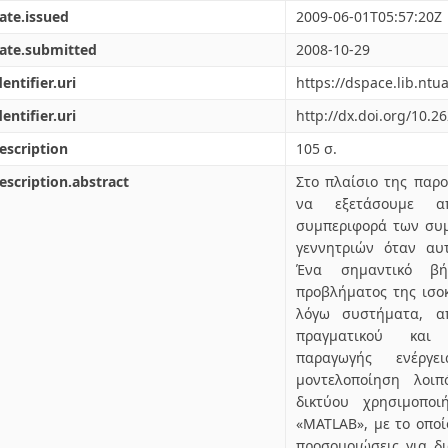
ate.issued
2009-06-01T05:57:20Z
ate.submitted
2008-10-29
dentifier.uri
https://dspace.lib.nt
dentifier.uri
http://dx.doi.org/10.2
escription
105 σ.
escription.abstract
Στο πλαίσιο της παρο
να εξετάσουμε α
συμπεριφορά των συμ
γεννητριών όταν αυ
Ένα σημαντικό β
προβλήματος της ισο
λόγω συστήματα, απ
πραγματικού και 
παραγωγής ενέργ
μοντελοποίηση λοι
δικτύου χρησιμοποι
«MATLAB», με το οποί
προσομοιώσεις για δ