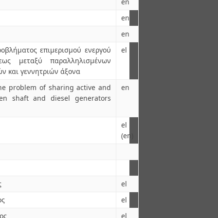
en
en
en
οβλήματος επιμερισμού ενεργού
el
εως μεταξύ παραλληλισμένων
ν και γεννητριών άξονα
he problem of sharing active and
en
en shaft and diesel generators
el
(en)
ς
el
ος
el
ος
el