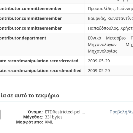
contributor.committeemember
Προυσαλίδης, Ιωάννη
contributor.committeemember
Βουρνάς, Κωνσταντίν
contributor.committeemember
Παπαδόπουλος, Χρήστ
ontributor.department
Εθνικό Μετσόβιο Π
Μηχανολόγων Μηχ
Μηχανολογίας
ate.recordmanipulation.recordcreated
2009-05-29
ate.recordmanipulation.recordmodified
2009-05-29
ία σε αυτό το τεκμήριο
Όνομα:
ETDRestricted-pol ...
Προβολή/
Ά
Μέγεθος:
331bytes
Μορφότυπο:
XML