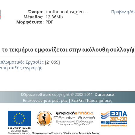
Όνομα:
xanthopoulosi_gen ...
Προβολή/
Ά
Μέγεθος:
12.36Mb
Μορφότυπο:
PDF
 το τεκμήριο εμφανίζεται στην ακόλουθη συλλογή(
ιπλωματικές Εργασίες
[21069]
ιση απλής εγγραφής
DSpace software
copyright © 2002-2011
Duraspace
Επικοινωνήστε μαζί μας
|
Στείλτε Παρατηρήσεις