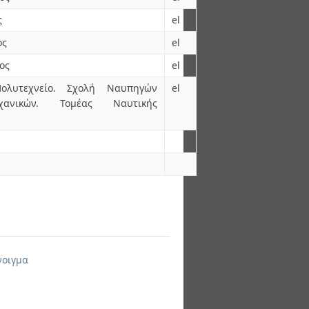
ς
el
ος
el
ος
el
ολυτεχνείο. Σχολή Ναυπηγών
el
ανικών. Τομέας Ναυτικής
νοιγμα