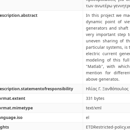
των ανωτέρω γεννητρ
escription.abstract
In this project we ma
dynamic point of vie
generators and shaft 
very important step 
uneven sharing of th
particular systems, is
electric current gene
modeling of this fu
"Matlab", with which
mention for differen
above generatos.
escription.statementofresponsibility
Ηλίας Γ. Ξανθόπουλος
ormat.extent
331 bytes
format.mimetype
text/xml
anguage.iso
el
ights
ETDRestricted-policy.x