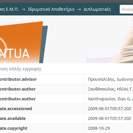
κη Ε.Μ.Π.
→
Ιδρυματικό Αποθετήριο
→
Διπλωματικές
 προβλήματος επιμερισμού ε
ύ παραλληλισμένων συμβατικώ
ιση απλής εγγραφής
ontributor.advisor
Προυσαλίδης, Ιωάννη
ontributor.author
Ξανθόπουλος, Ηλίας Γ.
ontributor.author
Xanthopoulos, Ilias G.
ate.accessioned
2009-06-01T05:57:20Z
ate.available
2009-06-01T05:57:20Z
ate.copyright
2008-10-29