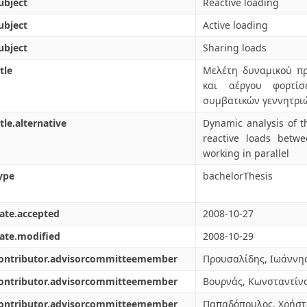
ubject
Reactive loading
ubject
Active loading
ubject
Sharing loads
tle
Μελέτη δυναμικού πρ
και αέργου φορτίσ
συμβατικών γεννητριώ
itle.alternative
Dynamic analysis of t
reactive loads betwe
working in parallel
ype
bachelorThesis
ate.accepted
2008-10-27
ate.modified
2008-10-29
contributor.advisorcommitteemember
Προυσαλίδης, Ιωάννη
contributor.advisorcommitteemember
Βουρνάς, Κωνσταντίν
contributor.advisorcommitteemember
Παπαδόπουλος, Χρήστ