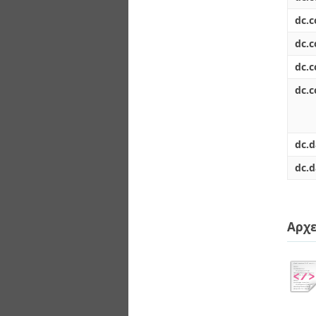
dc.
dc.
dc.
dc.c
dc.d
dc.d
Αρχε