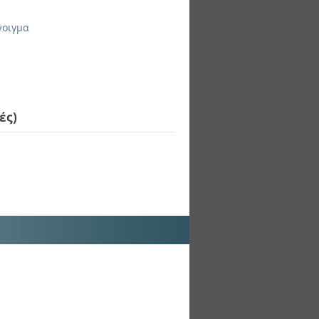
νοιγμα
ές)