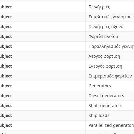
ubject
Γεννήτριες
ubject
Συμβατικές γεννήτριε
ubject
Γεννήτριες άξονα
ubject
Φορτία πλοίου
ubject
Παραλληλισμός γεννη
ubject
Άεργος φόρτιση
ubject
Ενεργός φόρτιση
ubject
Επιμερισμός φορτίων
ubject
Generators
ubject
Diesel generators
ubject
Shaft generators
ubject
Ship loads
ubject
Parallelized generator