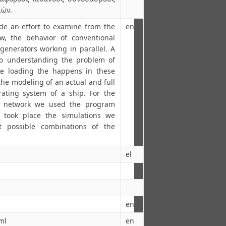
ιών.
de an effort to examine from the
en
w, the behavior of conventional
generators working in parallel. A
to understanding the problem of
e loading the happens in these
 the modeling of an actual and full
rating system of a ship. For the
ll network we used the program
 took place the simulations we
t possible combinations of the
el
en
ml
en