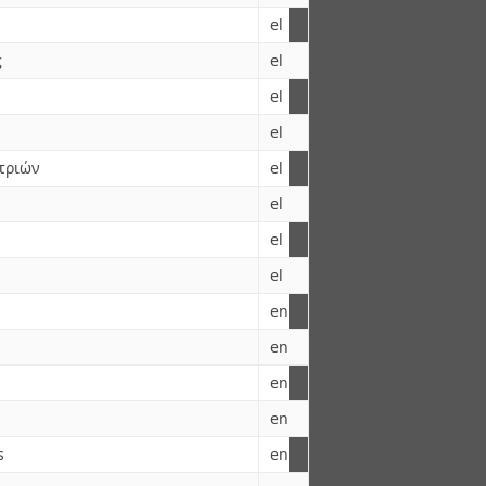
el
ς
el
el
el
τριών
el
el
el
el
en
en
en
en
s
en