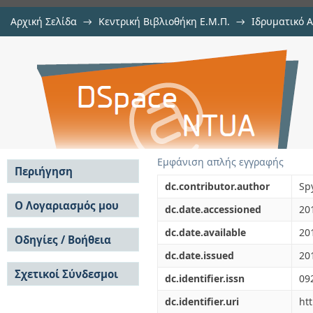
Αρχική Σελίδα
→
Κεντρική Βιβλιοθήκη Ε.Μ.Π.
→
Ιδρυματικό 
Perceptions of broaching-to: Disco
μελών Δ.Ε.Π. σε περιοδικά
→
Εμφάνιση Τεκμηρίου
Αποθετήριο DSpace/Manakin
Εμφάνιση απλής εγγραφής
Περιήγηση
dc.contributor.author
Sp
Σε όλο το DSpace
Ο Λογαριασμός μου
dc.date.accessioned
20
Κοινότητες & Συλλογές
Σύνδεση
dc.date.available
20
Ανά Ημερομηνία
Οδηγίες / Βοήθεια
Εγγραφή
Έκδοσης
dc.date.issued
20
Οδηγίες Υποβολής
Συγγραφείς
Σχετικοί Σύνδεσμοι
Οδηγίες Χρήσης ΙΑ
Τίτλοι
dc.identifier.issn
09
Συχνές Ερωτήσεις
Θέματα
dc.identifier.uri
ht
Οδηγίες Υποβολής -
Αυτή η Συλλογή