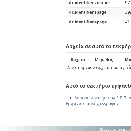
dc.identifier.volume
97
dc.identifier.spage
39
dc.identifier.epage
41
Αρχεία σε αυτό το τεκμήρ
Αρχεία
Μέγεθος
Μο
Δεν υπάρχουν αρχεία που σχετίζ
Αυτό το τεκμήριο εμφανί
Δημοσιεύσεις μελών Δ.Ε.Π. σ
Εμφάνιση απλής εγγραφής
DSpace software
c