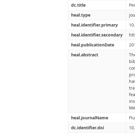
Διπλωματικές Εργασίες
dc.title
Pe
Πολιτικές Πρόσβασης
Ανά Ημερομηνία
Έκδοσης
heal.type
jou
Συγγραφείς
heal.identifier.primary
10
Τίτλοι
Θέματα
heal.identifier.secondary
ht
heal.publicationDate
20
heal.abstract
Th
bi
co
pr
ha
tr
fe
in
Me
heal.journalName
Fl
dc.identifier.doi
10