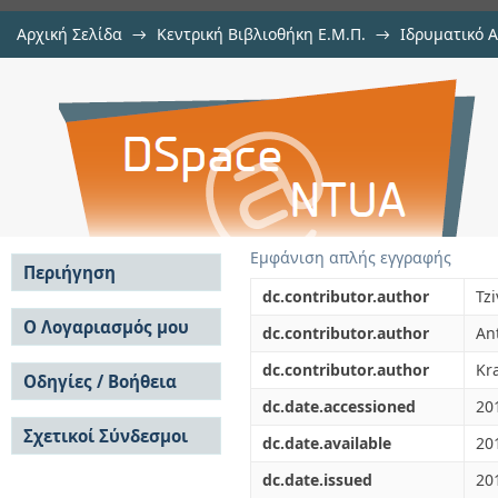
Αρχική Σελίδα
→
Κεντρική Βιβλιοθήκη Ε.Μ.Π.
→
Ιδρυματικό 
Transient three-dimensional nume
μελών Δ.Ε.Π. σε περιοδικά
→
Εμφάνιση Τεκμηρίου
Αποθετήριο DSpace/Manakin
using PCM-embedded piping
Εμφάνιση απλής εγγραφής
Περιήγηση
dc.contributor.author
Tzi
Σε όλο το DSpace
Ο Λογαριασμός μου
dc.contributor.author
An
Κοινότητες & Συλλογές
Σύνδεση
dc.contributor.author
Kra
Ανά Ημερομηνία
Οδηγίες / Βοήθεια
Εγγραφή
Έκδοσης
dc.date.accessioned
20
Οδηγίες Υποβολής
Συγγραφείς
Σχετικοί Σύνδεσμοι
Οδηγίες Χρήσης ΙΑ
Τίτλοι
dc.date.available
20
Συχνές Ερωτήσεις
Θέματα
dc.date.issued
20
Οδηγίες Υποβολής -
Αυτή η Συλλογή