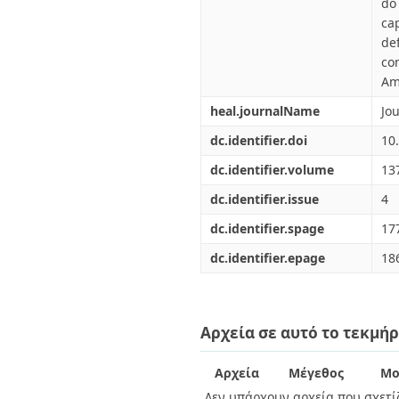
do
ca
de
co
Ame
heal.journalName
Jo
dc.identifier.doi
10
dc.identifier.volume
13
dc.identifier.issue
4
dc.identifier.spage
17
dc.identifier.epage
18
Αρχεία σε αυτό το τεκμήρ
Αρχεία
Μέγεθος
Μο
Δεν υπάρχουν αρχεία που σχετίζ