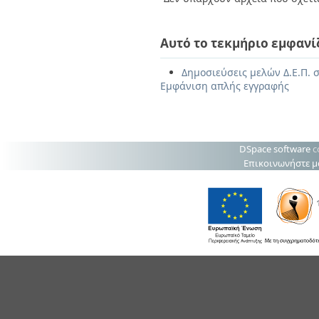
Αυτό το τεκμήριο εμφανί
Δημοσιεύσεις μελών Δ.Ε.Π. σ
Εμφάνιση απλής εγγραφής
DSpace software
c
Επικοινωνήστε μ