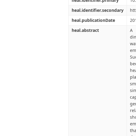
heal.identifier.primary
10
heal.identifier.secondary
ht
heal.publicationDate
20
heal.abstract
A 
di
wa
em
Su
be
he
pl
sm
si
ca
ge
re
sh
em
th