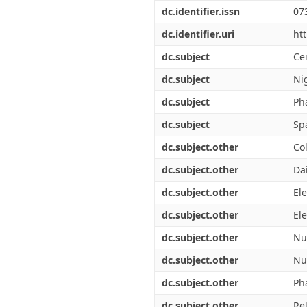
Διπλωματικές Εργασίες
dc.identifier.issn
07
Πολιτικές Πρόσβασης
Ανά Ημερομηνία
Έκδοσης
dc.identifier.uri
ht
Συγγραφείς
dc.subject
Cei
Τίτλοι
Θέματα
dc.subject
Ni
dc.subject
Ph
dc.subject
Sp
dc.subject.other
Co
dc.subject.other
Da
dc.subject.other
Ele
dc.subject.other
El
dc.subject.other
Nu
dc.subject.other
Nu
dc.subject.other
Ph
dc.subject.other
Re