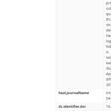
pre
su
qua
thu
st
de
Ha
lo
fol
is
se
ea
ill
Ap
di
20
heal.journalName
In
De
dc.identifier.doi
10