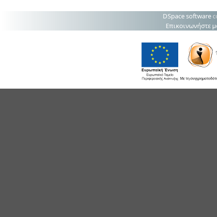
DSpace software
c
Επικοινωνήστε μ