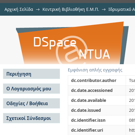
Αρχική Σελίδα
→
Κεντρική Βιβλιοθήκη Ε.Μ.Π.
→
Ιδρυματικό 
A direct method to quadrature rules
μελών Δ.Ε.Π. σε περιοδικά
→
Εμφάνιση Τεκμηρίου
Αποθετήριο DSpace/Manakin
with logarithmic, Cauchy, or Hadam
Εμφάνιση απλής εγγραφής
Περιήγηση
dc.contributor.author
Ts
Σε όλο το DSpace
Ο Λογαριασμός μου
dc.date.accessioned
20
Κοινότητες & Συλλογές
Σύνδεση
dc.date.available
20
Ανά Ημερομηνία
Οδηγίες / Βοήθεια
Εγγραφή
Έκδοσης
dc.date.issued
20
Οδηγίες Υποβολής
Συγγραφείς
Σχετικοί Σύνδεσμοι
Οδηγίες Χρήσης ΙΑ
Τίτλοι
dc.identifier.issn
08
Συχνές Ερωτήσεις
Θέματα
dc.identifier.uri
ht
Οδηγίες Υποβολής -
Αυτή η Συλλογή