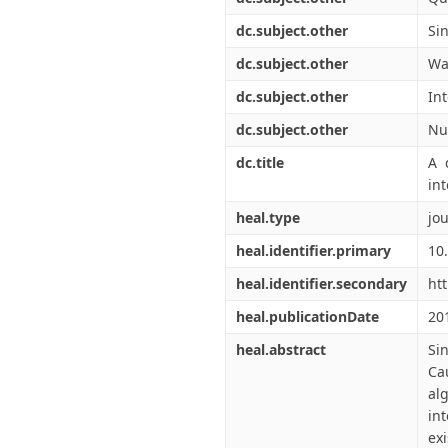
dc.subject.other
Si
dc.subject.other
Wa
dc.subject.other
In
dc.subject.other
Nu
dc.title
A 
in
heal.type
jou
heal.identifier.primary
10
heal.identifier.secondary
ht
heal.publicationDate
20
heal.abstract
Si
Ca
alg
in
ex