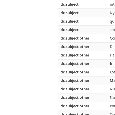
Διπλωματικές Εργασίες
dc.subject
in
Πολιτικές Πρόσβασης
Ανά Ημερομηνία
Έκδοσης
dc.subject
Ny
Συγγραφείς
dc.subject
qu
Τίτλοι
Θέματα
dc.subject
sin
dc.subject.other
Co
dc.subject.other
Di
dc.subject.other
Ha
dc.subject.other
In
dc.subject.other
Lo
dc.subject.other
M 
dc.subject.other
Nu
dc.subject.other
Nu
dc.subject.other
Po
dc.subject.other
Qu