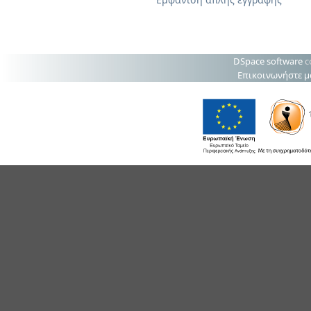
DSpace software
c
Επικοινωνήστε μ