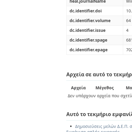
heal.journalName
Wi
dc.identifier.doi
10
dc.identifier.volume
64
dc.identifier.issue
4
dc.identifier.spage
68
dc.identifier.epage
70
Αρχεία σε αυτό το τεκμήρ
Αρχεία
Μέγεθος
Μο
Δεν υπάρχουν αρχεία που σχετίζ
Αυτό το τεκμήριο εμφανί
Δημοσιεύσεις μελών Δ.Ε.Π. σ
Εμφάνιση απλής εγγραφής