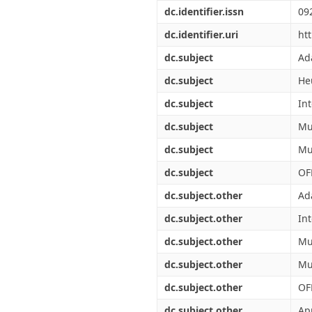
Διπλωματικές Εργασίες
dc.identifier.issn
09
Πολιτικές Πρόσβασης
Ανά Ημερομηνία
Έκδοσης
dc.identifier.uri
ht
Συγγραφείς
dc.subject
Ad
Τίτλοι
Θέματα
dc.subject
He
dc.subject
In
dc.subject
Mu
dc.subject
Mu
dc.subject
OF
dc.subject.other
Ad
dc.subject.other
In
dc.subject.other
Mu
dc.subject.other
Mul
dc.subject.other
OF
dc.subject.other
Ap