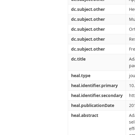
dc.subject.other
He
dc.subject.other
Mu
dc.subject.other
Or
dc.subject.other
Re
dc.subject.other
Fr
dc.title
Ad
pa
heal.type
jou
heal.identifier.primary
10
heal.identifier.secondary
ht
heal.publicationDate
20
heal.abstract
Ad
se
ef