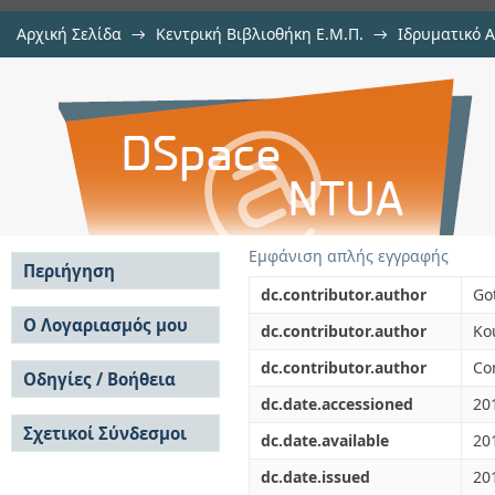
Αρχική Σελίδα
→
Κεντρική Βιβλιοθήκη Ε.Μ.Π.
→
Ιδρυματικό 
Adaptive power and subchannel a
μελών Δ.Ε.Π. σε περιοδικά
→
Εμφάνιση Τεκμηρίου
Αποθετήριο DSpace/Manakin
data networks
Εμφάνιση απλής εγγραφής
Περιήγηση
dc.contributor.author
Go
Σε όλο το DSpace
Ο Λογαριασμός μου
dc.contributor.author
Ko
Κοινότητες & Συλλογές
Σύνδεση
dc.contributor.author
Co
Ανά Ημερομηνία
Οδηγίες / Βοήθεια
Εγγραφή
Έκδοσης
dc.date.accessioned
20
Οδηγίες Υποβολής
Συγγραφείς
Σχετικοί Σύνδεσμοι
Οδηγίες Χρήσης ΙΑ
Τίτλοι
dc.date.available
20
Συχνές Ερωτήσεις
Θέματα
dc.date.issued
20
Οδηγίες Υποβολής -
Αυτή η Συλλογή