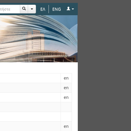
ΕΛ
ENG
en
en
en
en