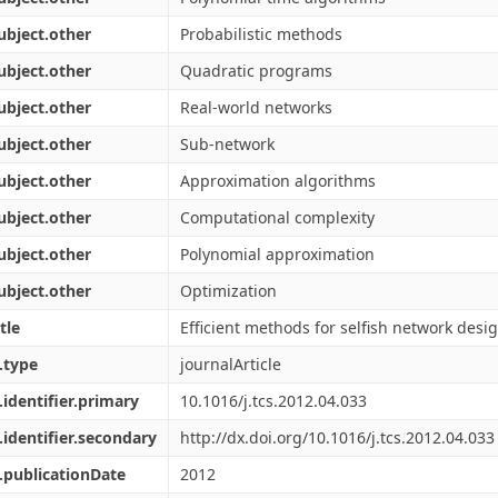
ubject.other
Probabilistic methods
ubject.other
Quadratic programs
ubject.other
Real-world networks
ubject.other
Sub-network
ubject.other
Approximation algorithms
ubject.other
Computational complexity
ubject.other
Polynomial approximation
ubject.other
Optimization
tle
Efficient methods for selfish network desi
.type
journalArticle
.identifier.primary
10.1016/j.tcs.2012.04.033
.identifier.secondary
http://dx.doi.org/10.1016/j.tcs.2012.04.033
.publicationDate
2012