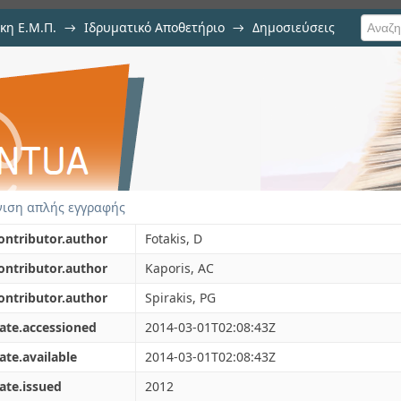
κη Ε.Μ.Π.
→
Ιδρυματικό Αποθετήριο
→
Δημοσιεύσεις
r selfish network design
ιση Τεκμηρίου
ιση απλής εγγραφής
ontributor.author
Fotakis, D
ontributor.author
Kaporis, AC
ontributor.author
Spirakis, PG
ate.accessioned
2014-03-01T02:08:43Z
ate.available
2014-03-01T02:08:43Z
ate.issued
2012