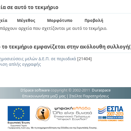
ία σε αυτό το τεκμήριο
εία
Μέγεθος
Μορφότυπο
Προβολή
πάρχουν αρχεία που σχετίζονται με αυτό το τεκμήριο.
 το τεκμήριο εμφανίζεται στην ακόλουθη συλλογή(
ημοσιεύσεις μελών Δ.Ε.Π. σε περιοδικά
[21404]
ιση απλής εγγραφής
DSpace software
copyright © 2002-2011
Duraspace
Επικοινωνήστε μαζί μας
|
Στείλτε Παρατηρήσεις