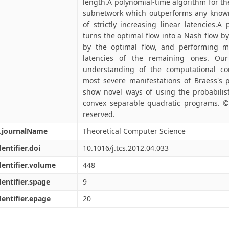
length.A polynomial-time algorithm for th
subnetwork which outperforms any known
of strictly increasing linear latencies.
turns the optimal flow into a Nash flow b
by the optimal flow, and performing m
latencies of the remaining ones. Our
understanding of the computational co
most severe manifestations of Braess's 
show novel ways of using the probabilis
convex separable quadratic programs. © 2
reserved.
l.journalName
Theoretical Computer Science
dentifier.doi
10.1016/j.tcs.2012.04.033
dentifier.volume
448
dentifier.spage
9
dentifier.epage
20