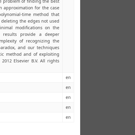
e problem of finding the best
 approximation for the case
A polynomial-time method that
y deleting the edges not used
inimal modifications on the
 results provide a deeper
mplexity of recognizing the
paradox, and our techniques
tic method and of exploiting
012 Elsevier B.V. All rights
en
en
en
en
en