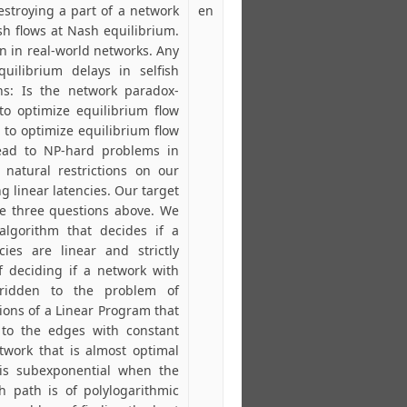
destroying a part of a network
en
h flows at Nash equilibrium.
 in real-world networks. Any
uilibrium delays in selfish
ns: Is the network paradox-
o optimize equilibrium flow
to optimize equilibrium flow
lead to NP-hard problems in
natural restrictions on our
g linear latencies. Our target
the three questions above. We
algorithm that decides if a
ies are linear and strictly
f deciding if a network with
ox-ridden to the problem of
tions of a Linear Program that
s to the edges with constant
twork that is almost optimal
 is subexponential when the
 path is of polylogarithmic