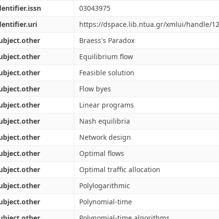
dentifier.issn
03043975
dentifier.uri
https://dspace.lib.ntua.gr/xmlui/handle/
ubject.other
Braess's Paradox
ubject.other
Equilibrium flow
ubject.other
Feasible solution
ubject.other
Flow byes
ubject.other
Linear programs
ubject.other
Nash equilibria
ubject.other
Network design
ubject.other
Optimal flows
ubject.other
Optimal traffic allocation
ubject.other
Polylogarithmic
ubject.other
Polynomial-time
ubject.other
Polynomial-time algorithms