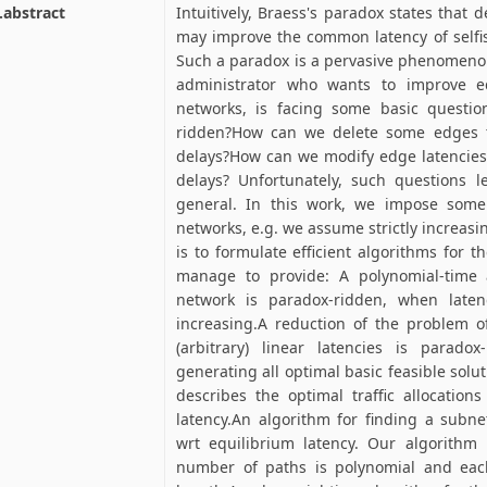
.abstract
Intuitively, Braess's paradox states that 
may improve the common latency of selfis
Such a paradox is a pervasive phenomenon
administrator who wants to improve eq
networks, is facing some basic questio
ridden?How can we delete some edges t
delays?How can we modify edge latencies 
delays? Unfortunately, such questions 
general. In this work, we impose some 
networks, e.g. we assume strictly increasin
is to formulate efficient algorithms for 
manage to provide: A polynomial-time 
network is paradox-ridden, when latenc
increasing.A reduction of the problem o
(arbitrary) linear latencies is parad
generating all optimal basic feasible solu
describes the optimal traffic allocation
latency.An algorithm for finding a subne
wrt equilibrium latency. Our algorithm
number of paths is polynomial and each