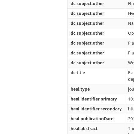
dc.subject.other
Fl
dc.subject.other
Hy
dc.subject.other
Na
dc.subject.other
Op
dc.subject.other
Pl
dc.subject.other
Pl
dc.subject.other
We
dc.title
Ev
de
heal.type
jou
heal.identifier.primary
10
heal.identifier.secondary
ht
heal.publicationDate
20
heal.abstract
Th