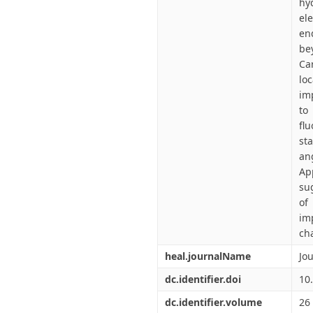
hy
el
en
bey
Ca
lo
im
to
fl
sta
an
Ap
su
of
im
ch
heal.journalName
Jo
dc.identifier.doi
10
dc.identifier.volume
26