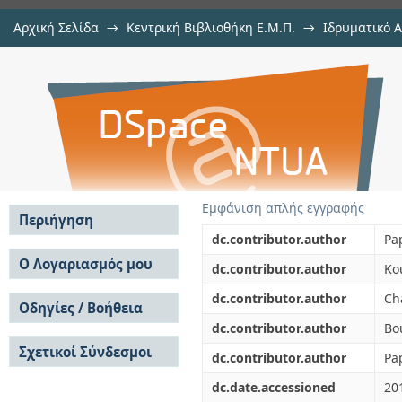
Αρχική Σελίδα
→
Κεντρική Βιβλιοθήκη Ε.Μ.Π.
→
Ιδρυματικό 
Evaluating the robustness of to
μελών Δ.Ε.Π. σε περιοδικά
→
Εμφάνιση Τεκμηρίου
Αποθετήριο DSpace/Manakin
fluorocarbons in electrowetting s
Εμφάνιση απλής εγγραφής
Περιήγηση
dc.contributor.author
Pa
Σε όλο το DSpace
Ο Λογαριασμός μου
dc.contributor.author
Ko
Κοινότητες & Συλλογές
Σύνδεση
dc.contributor.author
Cha
Ανά Ημερομηνία
Οδηγίες / Βοήθεια
Εγγραφή
Έκδοσης
dc.contributor.author
Bo
Οδηγίες Υποβολής
Συγγραφείς
Σχετικοί Σύνδεσμοι
Οδηγίες Χρήσης ΙΑ
Τίτλοι
dc.contributor.author
Pa
Συχνές Ερωτήσεις
Θέματα
dc.date.accessioned
20
Οδηγίες Υποβολής -
Αυτή η Συλλογή