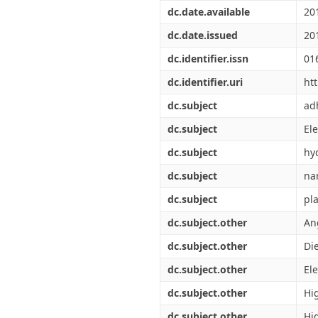
Διπλωματικές Εργασίες
dc.date.available
20
Πολιτικές Πρόσβασης
Ανά Ημερομηνία
Έκδοσης
dc.date.issued
20
Συγγραφείς
dc.identifier.issn
01
Τίτλοι
Θέματα
dc.identifier.uri
ht
dc.subject
ad
dc.subject
El
dc.subject
hy
dc.subject
na
dc.subject
pl
dc.subject.other
An
dc.subject.other
Die
dc.subject.other
El
dc.subject.other
Hig
dc.subject.other
Hi