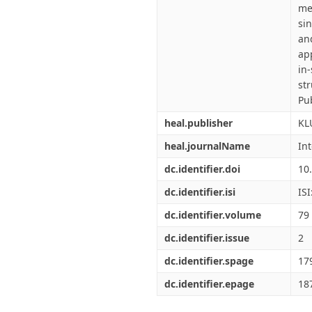
me
si
an
ap
in
st
Pu
heal.publisher
KL
heal.journalName
Int
dc.identifier.doi
10
dc.identifier.isi
IS
dc.identifier.volume
79
dc.identifier.issue
2
dc.identifier.spage
17
dc.identifier.epage
18