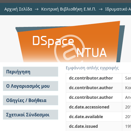
Αρχική Σελίδα
→
Κεντρική Βιβλιοθήκη Ε.Μ.Π.
→
Ιδρυματικό 
A comparative study of COD m
μελών Δ.Ε.Π. σε συνέδρια
→
Εμφάνιση Τεκμηρίου
Αποθετήριο DSpace/Manakin
composites and alloys
Εμφάνιση απλής εγγραφής
Περιήγηση
dc.contributor.author
Sa
Σε όλο το DSpace
Ο Λογαριασμός μου
dc.contributor.author
Ko
Κοινότητες & Συλλογές
Σύνδεση
dc.contributor.author
An
Ανά Ημερομηνία
Οδηγίες / Βοήθεια
Εγγραφή
Έκδοσης
dc.date.accessioned
20
Οδηγίες Υποβολής
Συγγραφείς
Σχετικοί Σύνδεσμοι
Οδηγίες Χρήσης ΙΑ
Τίτλοι
dc.date.available
20
Συχνές Ερωτήσεις
Θέματα
dc.date.issued
19
Οδηγίες Υποβολής -
Αυτή η Συλλογή