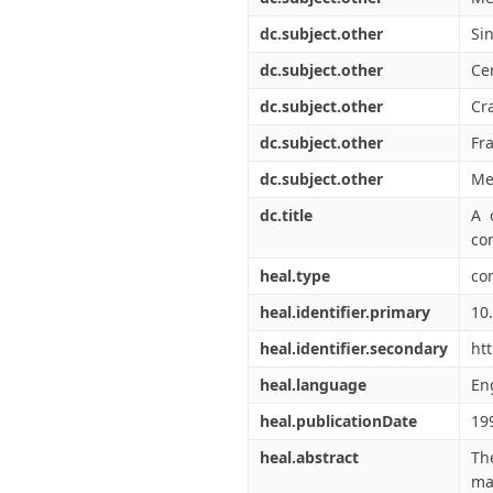
dc.subject.other
Si
dc.subject.other
Ce
dc.subject.other
Cr
dc.subject.other
Fr
dc.subject.other
Me
dc.title
A 
co
heal.type
co
heal.identifier.primary
10
heal.identifier.secondary
ht
heal.language
En
heal.publicationDate
19
heal.abstract
Th
ma