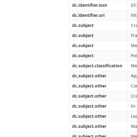
Διπλωματικές Εργασίες
dc.identifier.issn
03
Πολιτικές Πρόσβασης
Ανά Ημερομηνία
Έκδοσης
dc.identifier.uri
ht
Συγγραφείς
dc.subject
Cr
Τίτλοι
Θέματα
dc.subject
Fr
dc.subject
Me
dc.subject
Poi
dc.subject.classification
Me
dc.subject.other
Ap
dc.subject.other
Co
dc.subject.other
Cr
dc.subject.other
In-
dc.subject.other
Lo
dc.subject.other
Mat
dc.subject.other
Me