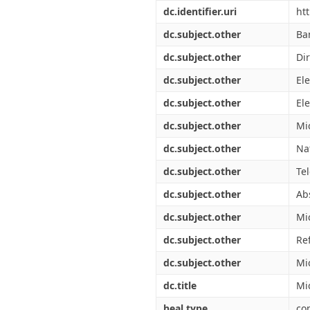
Διπλωματικές Εργασίες
dc.identifier.uri
ht
Πολιτικές Πρόσβασης
Ανά Ημερομηνία
Έκδοσης
dc.subject.other
Ba
Συγγραφείς
dc.subject.other
Di
Τίτλοι
Θέματα
dc.subject.other
El
dc.subject.other
El
dc.subject.other
Mic
dc.subject.other
Na
dc.subject.other
Te
dc.subject.other
Ab
dc.subject.other
Mi
dc.subject.other
Ref
dc.subject.other
Mi
dc.title
Mi
heal.type
co