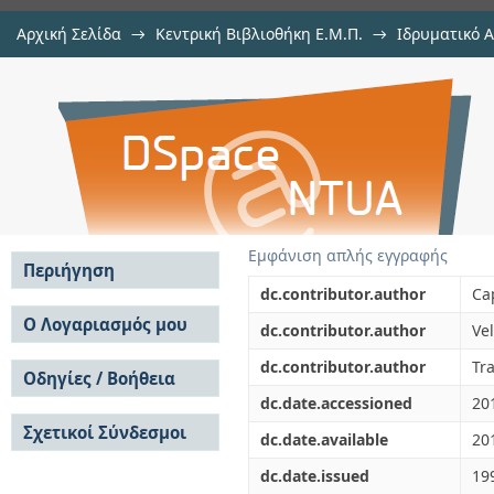
Αρχική Σελίδα
→
Κεντρική Βιβλιοθήκη Ε.Μ.Π.
→
Ιδρυματικό 
Microstrip circular antennas opera
μελών Δ.Ε.Π. σε συνέδρια
→
Εμφάνιση Τεκμηρίου
Αποθετήριο DSpace/Manakin
Εμφάνιση απλής εγγραφής
Περιήγηση
dc.contributor.author
Ca
Σε όλο το DSpace
Ο Λογαριασμός μου
dc.contributor.author
Vel
Κοινότητες & Συλλογές
Σύνδεση
dc.contributor.author
Tr
Ανά Ημερομηνία
Οδηγίες / Βοήθεια
Εγγραφή
Έκδοσης
dc.date.accessioned
20
Οδηγίες Υποβολής
Συγγραφείς
Σχετικοί Σύνδεσμοι
Οδηγίες Χρήσης ΙΑ
Τίτλοι
dc.date.available
20
Συχνές Ερωτήσεις
Θέματα
dc.date.issued
19
Οδηγίες Υποβολής -
Αυτή η Συλλογή