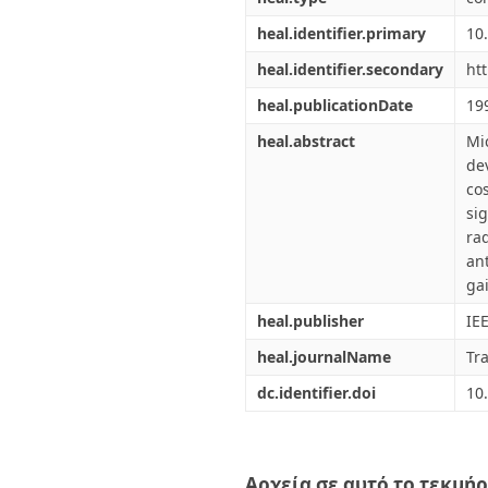
heal.identifier.primary
10
heal.identifier.secondary
ht
heal.publicationDate
19
heal.abstract
Mi
de
co
si
ra
an
ga
heal.publisher
IE
heal.journalName
Tr
dc.identifier.doi
10
Αρχεία σε αυτό το τεκμήρ