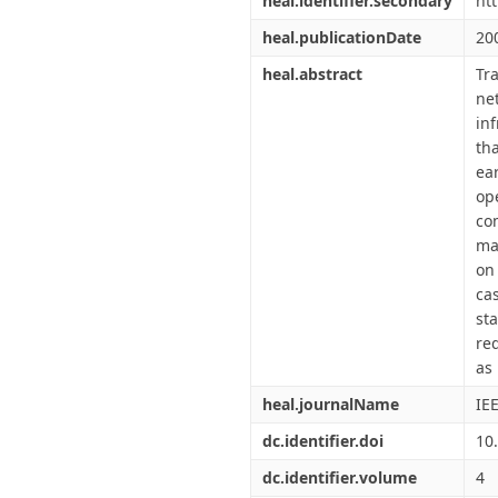
heal.identifier.secondary
ht
heal.publicationDate
20
heal.abstract
Tr
ne
inf
th
ea
op
co
ma
on
ca
st
re
as 
heal.journalName
IE
dc.identifier.doi
10
dc.identifier.volume
4