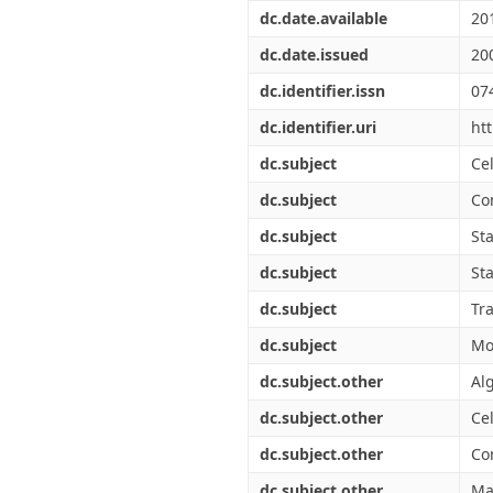
Διπλωματικές Εργασίες
dc.date.available
20
Πολιτικές Πρόσβασης
Ανά Ημερομηνία
Έκδοσης
dc.date.issued
20
Συγγραφείς
dc.identifier.issn
07
Τίτλοι
Θέματα
dc.identifier.uri
ht
dc.subject
Ce
dc.subject
Co
dc.subject
St
dc.subject
Sta
dc.subject
Tr
dc.subject
Mo
dc.subject.other
Al
dc.subject.other
Ce
dc.subject.other
Co
dc.subject.other
Ma