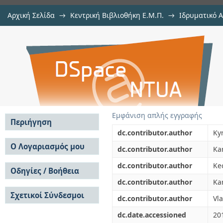
Αρχική Σελίδα
→
Κεντρική Βιβλιοθήκη Ε.Μ.Π.
→
Ιδρυματικό 
Signalling channel modelling f
μελών Δ.Ε.Π. σε συνέδρια
→
Εμφάνιση Τεκμηρίου
Αποθετήριο DSpace/Manakin
networks
Εμφάνιση απλής εγγραφής
Περιήγηση
dc.contributor.author
Ky
Σε όλο το DSpace
Ο Λογαριασμός μου
dc.contributor.author
Ka
Κοινότητες & Συλλογές
Σύνδεση
dc.contributor.author
Ke
Ανά Ημερομηνία
Οδηγίες / Βοήθεια
Εγγραφή
Έκδοσης
dc.contributor.author
Kar
Οδηγίες Υποβολής
Συγγραφείς
Σχετικοί Σύνδεσμοι
Οδηγίες Χρήσης ΙΑ
Τίτλοι
dc.contributor.author
Vl
Συχνές Ερωτήσεις
Θέματα
dc.date.accessioned
20
Οδηγίες Υποβολής -
Αυτή η Συλλογή