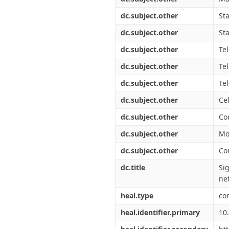
dc.subject.other
St
dc.subject.other
St
dc.subject.other
Te
dc.subject.other
Te
dc.subject.other
Te
dc.subject.other
Ce
dc.subject.other
Co
dc.subject.other
Mo
dc.subject.other
Co
dc.title
Si
ne
heal.type
co
heal.identifier.primary
10