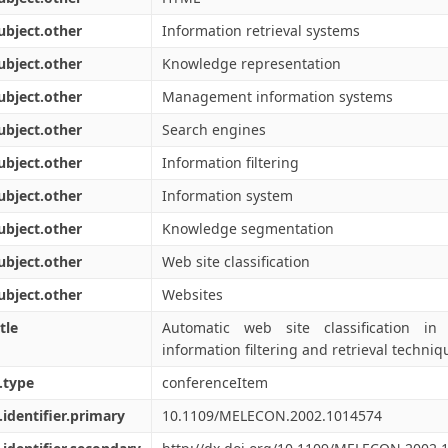
ubject.other
Information retrieval systems
ubject.other
Knowledge representation
ubject.other
Management information systems
ubject.other
Search engines
ubject.other
Information filtering
ubject.other
Information system
ubject.other
Knowledge segmentation
ubject.other
Web site classification
ubject.other
Websites
tle
Automatic web site classification in
information filtering and retrieval techniq
.type
conferenceItem
.identifier.primary
10.1109/MELECON.2002.1014574