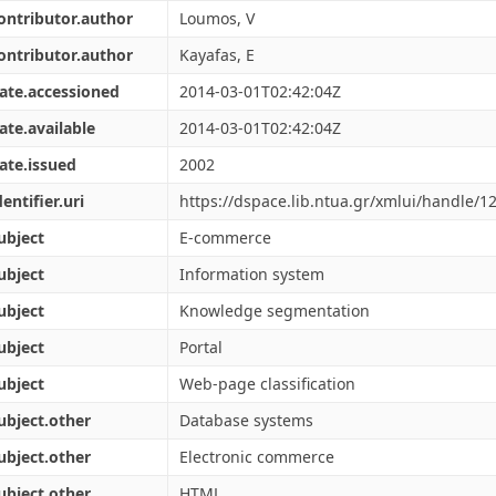
ontributor.author
Loumos, V
ontributor.author
Kayafas, E
ate.accessioned
2014-03-01T02:42:04Z
ate.available
2014-03-01T02:42:04Z
ate.issued
2002
dentifier.uri
https://dspace.lib.ntua.gr/xmlui/handle/
ubject
E-commerce
ubject
Information system
ubject
Knowledge segmentation
ubject
Portal
ubject
Web-page classification
ubject.other
Database systems
ubject.other
Electronic commerce
ubject.other
HTML