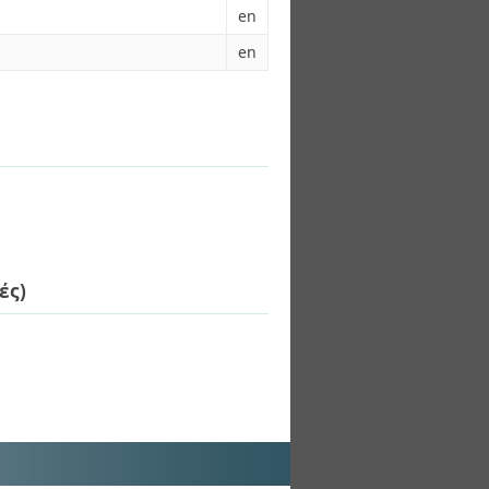
en
en
ές)