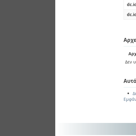
dc.i
dc.i
Αρχε
Αρχ
Δεν υ
Αυτό
Δ
Εμφάν