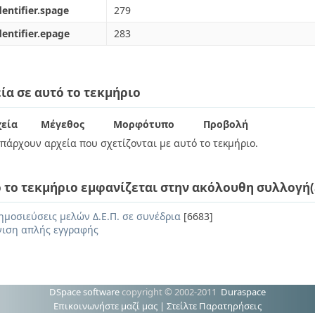
dentifier.spage
279
dentifier.epage
283
ία σε αυτό το τεκμήριο
εία
Μέγεθος
Μορφότυπο
Προβολή
πάρχουν αρχεία που σχετίζονται με αυτό το τεκμήριο.
 το τεκμήριο εμφανίζεται στην ακόλουθη συλλογή(
ημοσιεύσεις μελών Δ.Ε.Π. σε συνέδρια
[6683]
ιση απλής εγγραφής
DSpace software
copyright © 2002-2011
Duraspace
Επικοινωνήστε μαζί μας
|
Στείλτε Παρατηρήσεις