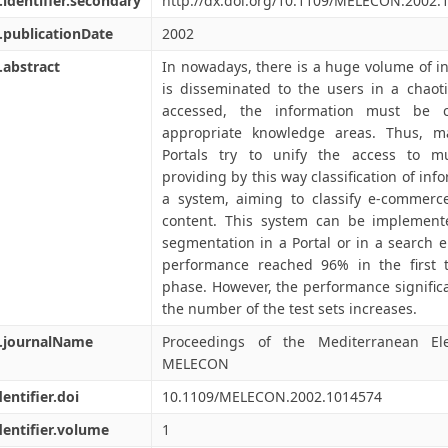
.identifier.secondary
http://dx.doi.org/10.1109/MELECON.2002.
.publicationDate
2002
.abstract
In nowadays, there is a huge volume of i
is disseminated to the users in a chaoti
accessed, the information must be cl
appropriate knowledge areas. Thus, ma
Portals try to unify the access to mu
providing by this way classification of in
a system, aiming to classify e-commerce
content. This system can be implement
segmentation in a Portal or in a search 
performance reached 96% in the first te
phase. However, the performance significa
the number of the test sets increases.
l.journalName
Proceedings of the Mediterranean Ele
MELECON
dentifier.doi
10.1109/MELECON.2002.1014574
dentifier.volume
1