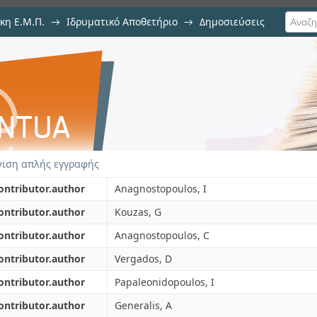
κη Ε.Μ.Π.
→
Ιδρυματικό Αποθετήριο
→
Δημοσιεύσεις
classification in a large reposito
ση Τεκμηρίου
al techniques
ιση απλής εγγραφής
ontributor.author
Anagnostopoulos, I
ontributor.author
Kouzas, G
ontributor.author
Anagnostopoulos, C
ontributor.author
Vergados, D
ontributor.author
Papaleonidopoulos, I
ontributor.author
Generalis, A