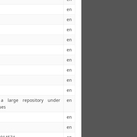
en
en
en
en
en
en
en
en
en
 a large repository under
en
ues
en
en