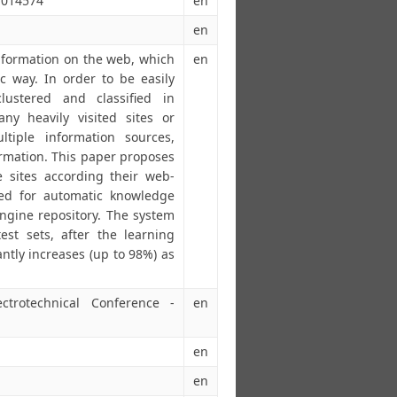
1014574
en
en
nformation on the web, which
en
c way. In order to be easily
ustered and classified in
ny heavily visited sites or
ltiple information sources,
formation. This paper proposes
 sites according their web-
ed for automatic knowledge
engine repository. The system
st sets, after the learning
ntly increases (up to 98%) as
ctrotechnical Conference -
en
en
en