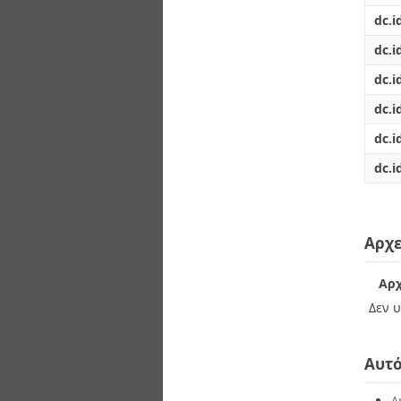
dc.i
dc.id
dc.i
dc.i
dc.i
dc.i
Αρχε
Αρχ
Δεν υ
Αυτό
Δ