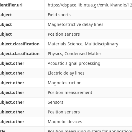
dentifier.uri
https://dspace.lib.ntua.gr/xmlui/handle/
ubject
Field sports
ubject
Magnetostrictive delay lines
ubject
Position sensors
ubject.classification
Materials Science, Multidisciplinary
ubject.classification
Physics, Condensed Matter
ubject.other
Acoustic signal processing
ubject.other
Electric delay lines
ubject.other
Magnetostriction
ubject.other
Position measurement
ubject.other
Sensors
ubject.other
Position sensors
ubject.other
Magnetic devices
tle
Position measuring system for applications