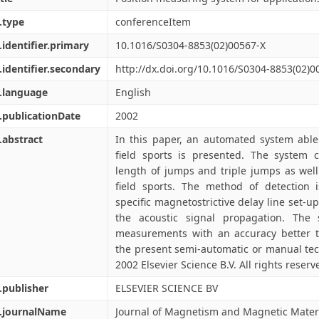
.type
conferenceItem
.identifier.primary
10.1016/S0304-8853(02)00567-X
.identifier.secondary
http://dx.doi.org/10.1016/S0304-8853(02)0
.language
English
.publicationDate
2002
.abstract
In this paper, an automated system abl
field sports is presented. The system c
length of jumps and triple jumps as well
field sports. The method of detection 
specific magnetostrictive delay line set-u
the acoustic signal propagation. The
measurements with an accuracy better 
the present semi-automatic or manual te
2002 Elsevier Science B.V. All rights reserv
.publisher
ELSEVIER SCIENCE BV
l.journalName
Journal of Magnetism and Magnetic Mater