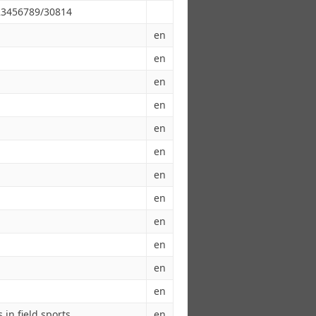
123456789/30814
en
en
en
en
en
en
en
en
en
en
en
en
 in field sports
en