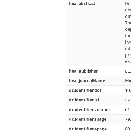
heal.abstract
Di
de
di
Th
de
to
in
in
pr
exp
heal.publisher
EL
heal.journalName
Mi
dc.identifier.doi
10
dc.identifier.isi
IS
dc.identifier.volume
61
dc.identifier.spage
79
dc.identifier.epage
80