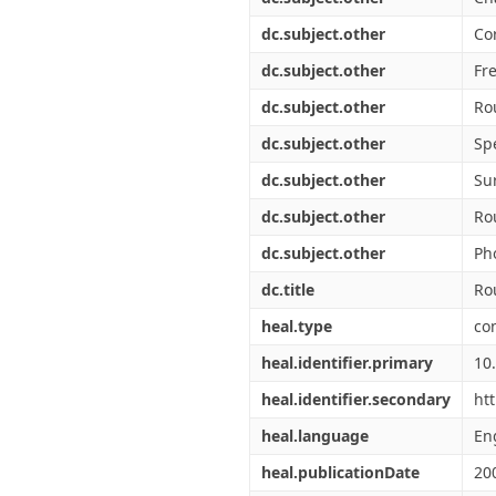
dc.subject.other
Co
dc.subject.other
Fr
dc.subject.other
Ro
dc.subject.other
Sp
dc.subject.other
Su
dc.subject.other
Ro
dc.subject.other
Ph
dc.title
Ro
heal.type
co
heal.identifier.primary
10
heal.identifier.secondary
ht
heal.language
En
heal.publicationDate
20