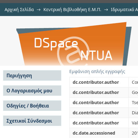
Αρχική Σελίδα
→
Κεντρική Βιβλιοθήκη Ε.Μ.Π.
→
Ιδρυματικό 
Roughness characterization in posi
μελών Δ.Ε.Π. σε συνέδρια
→
Εμφάνιση Τεκμηρίου
Αποθετήριο DSpace/Manakin
Εμφάνιση απλής εγγραφής
Περιήγηση
dc.contributor.author
Co
Σε όλο το DSpace
Ο Λογαριασμός μου
dc.contributor.author
Go
Κοινότητες & Συλλογές
Σύνδεση
dc.contributor.author
Tse
Ανά Ημερομηνία
Οδηγίες / Βοήθεια
Εγγραφή
Έκδοσης
dc.contributor.author
Di
Οδηγίες Υποβολής
Συγγραφείς
Σχετικοί Σύνδεσμοι
Οδηγίες Χρήσης ΙΑ
Τίτλοι
dc.contributor.author
Va
Συχνές Ερωτήσεις
Θέματα
dc.date.accessioned
20
Οδηγίες Υποβολής -
Αυτή η Συλλογή