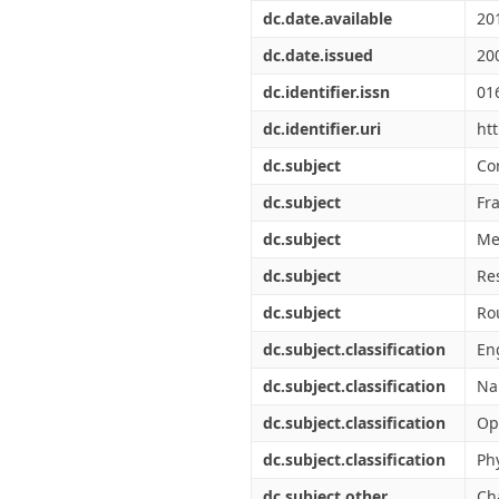
Διπλωματικές Εργασίες
dc.date.available
20
Πολιτικές Πρόσβασης
Ανά Ημερομηνία
Έκδοσης
dc.date.issued
20
Συγγραφείς
dc.identifier.issn
01
Τίτλοι
Θέματα
dc.identifier.uri
ht
dc.subject
Co
dc.subject
Fr
dc.subject
Me
dc.subject
Re
dc.subject
Ro
dc.subject.classification
Eng
dc.subject.classification
Na
dc.subject.classification
Op
dc.subject.classification
Ph
dc.subject.other
Ch