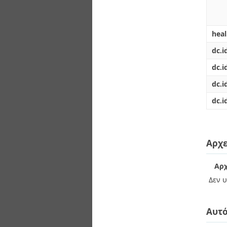
hea
dc.i
dc.i
dc.i
dc.i
Αρχε
Αρχ
Δεν υ
Αυτό