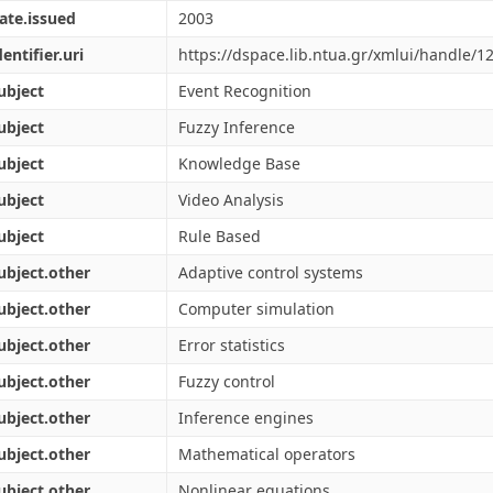
ate.issued
2003
dentifier.uri
https://dspace.lib.ntua.gr/xmlui/handle/
ubject
Event Recognition
ubject
Fuzzy Inference
ubject
Knowledge Base
ubject
Video Analysis
ubject
Rule Based
ubject.other
Adaptive control systems
ubject.other
Computer simulation
ubject.other
Error statistics
ubject.other
Fuzzy control
ubject.other
Inference engines
ubject.other
Mathematical operators
ubject.other
Nonlinear equations