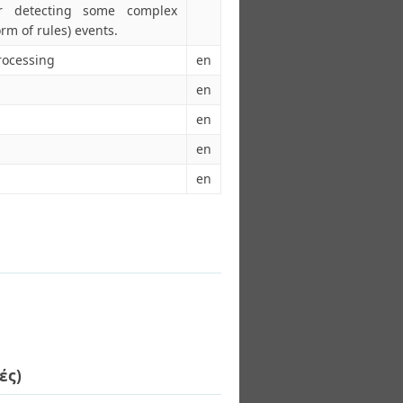
or detecting some complex
rm of rules) events.
rocessing
en
en
en
en
en
ές)