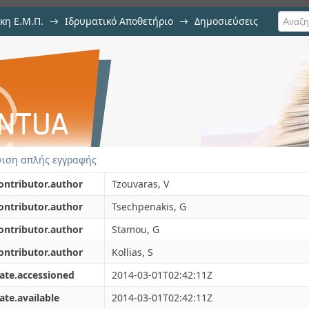
κη Ε.Μ.Π.
→
Ιδρυματικό Αποθετήριο
→
Δημοσιεύσεις
recognition of events in video seq
ση Τεκμηρίου
ιση απλής εγγραφής
ontributor.author
Tzouvaras, V
ontributor.author
Tsechpenakis, G
ontributor.author
Stamou, G
ontributor.author
Kollias, S
ate.accessioned
2014-03-01T02:42:11Z
ate.available
2014-03-01T02:42:11Z