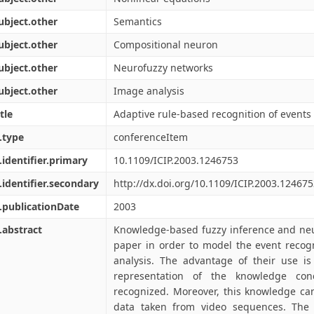
ubject.other
Semantics
ubject.other
Compositional neuron
ubject.other
Neurofuzzy networks
ubject.other
Image analysis
tle
Adaptive rule-based recognition of events
.type
conferenceItem
.identifier.primary
10.1109/ICIP.2003.1246753
.identifier.secondary
http://dx.doi.org/10.1109/ICIP.2003.12467
.publicationDate
2003
.abstract
Knowledge-based fuzzy inference and neur
paper in order to model the event recogn
analysis. The advantage of their use is
representation of the knowledge co
recognized. Moreover, this knowledge ca
data taken from video sequences. The