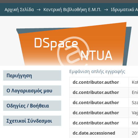
Αρχική Σελίδα
→
Κεντρική Βιβλιοθήκη Ε.Μ.Π.
→
Ιδρυματικό 
Effect of explosive compactio
μελών Δ.Ε.Π. σε συνέδρια
→
Εμφάνιση Τεκμηρίου
Αποθετήριο DSpace/Manakin
properties of ceramic supercond
techniques
Εμφάνιση απλής εγγραφής
Περιήγηση
dc.contributor.author
Kot
Σε όλο το DSpace
Ο Λογαριασμός μου
dc.contributor.author
En
Κοινότητες & Συλλογές
Σύνδεση
dc.contributor.author
Sza
Ανά Ημερομηνία
Οδηγίες / Βοήθεια
Εγγραφή
Έκδοσης
dc.contributor.author
Vaj
Οδηγίες Υποβολής
Συγγραφείς
Σχετικοί Σύνδεσμοι
Οδηγίες Χρήσης ΙΑ
Τίτλοι
dc.contributor.author
Ma
Συχνές Ερωτήσεις
Θέματα
dc.date.accessioned
20
Οδηγίες Υποβολής -
Αυτή η Συλλογή