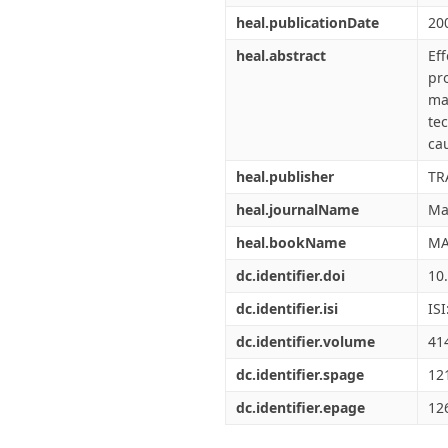
heal.publicationDate
20
heal.abstract
Ef
pr
ma
te
ca
heal.publisher
TR
heal.journalName
Ma
heal.bookName
MA
dc.identifier.doi
10
dc.identifier.isi
IS
dc.identifier.volume
41
dc.identifier.spage
12
dc.identifier.epage
12