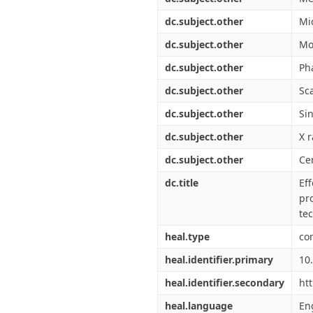
dc.subject.other
Mi
dc.subject.other
Mo
dc.subject.other
Ph
dc.subject.other
Sc
dc.subject.other
Si
dc.subject.other
X r
dc.subject.other
Ce
dc.title
Ef
pr
te
heal.type
co
heal.identifier.primary
10
heal.identifier.secondary
ht
heal.language
En