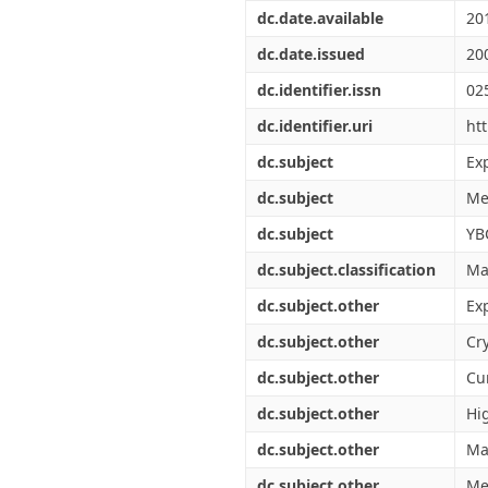
Διπλωματικές Εργασίες
dc.date.available
20
Πολιτικές Πρόσβασης
Ανά Ημερομηνία
Έκδοσης
dc.date.issued
20
Συγγραφείς
dc.identifier.issn
02
Τίτλοι
Θέματα
dc.identifier.uri
ht
dc.subject
Ex
dc.subject
Me
dc.subject
YB
dc.subject.classification
Mat
dc.subject.other
Ex
dc.subject.other
Cr
dc.subject.other
Cu
dc.subject.other
Hi
dc.subject.other
Ma
dc.subject.other
Me