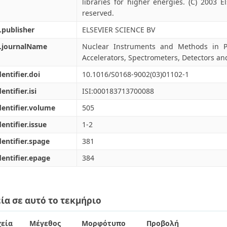
libraries for higher energies. (C) 2003 El
reserved.
.publisher
ELSEVIER SCIENCE BV
l.journalName
Nuclear Instruments and Methods in Ph
Accelerators, Spectrometers, Detectors a
dentifier.doi
10.1016/S0168-9002(03)01102-1
entifier.isi
ISI:000183713700088
dentifier.volume
505
dentifier.issue
1-2
dentifier.spage
381
dentifier.epage
384
ία σε αυτό το τεκμήριο
εία
Μέγεθος
Μορφότυπο
Προβολή