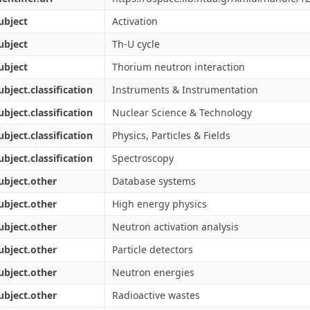
ubject
Activation
ubject
Th-U cycle
ubject
Thorium neutron interaction
ubject.classification
Instruments & Instrumentation
ubject.classification
Nuclear Science & Technology
ubject.classification
Physics, Particles & Fields
ubject.classification
Spectroscopy
ubject.other
Database systems
ubject.other
High energy physics
ubject.other
Neutron activation analysis
ubject.other
Particle detectors
ubject.other
Neutron energies
ubject.other
Radioactive wastes