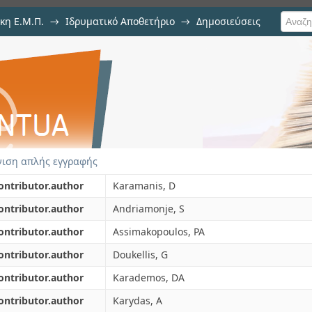
κη Ε.Μ.Π.
→
Ιδρυματικό Αποθετήριο
→
Δημοσιεύσεις
on measurements in the Th-U cycl
ση Τεκμηρίου
ιση απλής εγγραφής
ontributor.author
Karamanis, D
ontributor.author
Andriamonje, S
ontributor.author
Assimakopoulos, PA
ontributor.author
Doukellis, G
ontributor.author
Karademos, DA
ontributor.author
Karydas, A