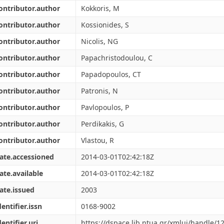
ontributor.author
Kokkoris, M
ontributor.author
Kossionides, S
ontributor.author
Nicolis, NG
ontributor.author
Papachristodoulou, C
ontributor.author
Papadopoulos, CT
ontributor.author
Patronis, N
ontributor.author
Pavlopoulos, P
ontributor.author
Perdikakis, G
ontributor.author
Vlastou, R
ate.accessioned
2014-03-01T02:42:18Z
ate.available
2014-03-01T02:42:18Z
ate.issued
2003
dentifier.issn
0168-9002
dentifier.uri
https://dspace.lib.ntua.gr/xmlui/handle/