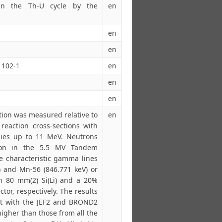
 in the Th-U cycle by the
en
en
en
1102-1
en
en
en
tion was measured relative to
en
reaction cross-sections with
gies up to 11 MeV. Neutrons
tion in the 5.5 MV Tandem
e characteristic gamma lines
) and Mn-56 (846.771 keV) or
n 80 mm(2) Si(Li) and a 20%
or, respectively. The results
nt with the JEF2 and BROND2
igher than those from all the