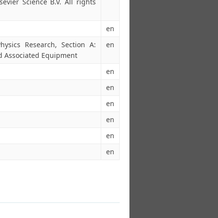
sevier Science B.V. All rights
en
ysics Research, Section A:
en
nd Associated Equipment
en
en
en
en
en
en