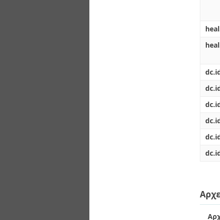
heal
hea
dc.i
dc.id
dc.i
dc.i
dc.i
dc.i
Αρχε
Αρχ