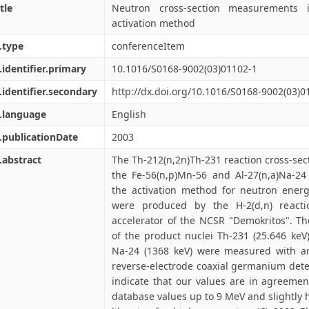
tle
Neutron cross-section measurements
activation method
.type
conferenceItem
.identifier.primary
10.1016/S0168-9002(03)01102-1
.identifier.secondary
http://dx.doi.org/10.1016/S0168-9002(03)0
.language
English
.publicationDate
2003
.abstract
The Th-212(n,2n)Th-231 reaction cross-sec
the Fe-56(n,p)Mn-56 and Al-27(n,a)Na-24 
the activation method for neutron ener
were produced by the H-2(d,n) reac
accelerator of the NCSR "Demokritos". Th
of the product nuclei Th-231 (25.646 keV
Na-24 (1368 keV) were measured with a
reverse-electrode coaxial germanium detect
indicate that our values are in agreeme
database values up to 9 MeV and slightly h