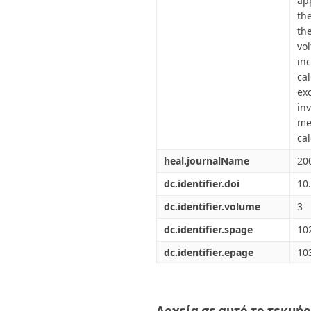
ap
th
th
vo
in
ca
ex
in
me
cal
heal.journalName
20
dc.identifier.doi
10
dc.identifier.volume
3
dc.identifier.spage
10
dc.identifier.epage
10
Αρχεία σε αυτό το τεκμήρ