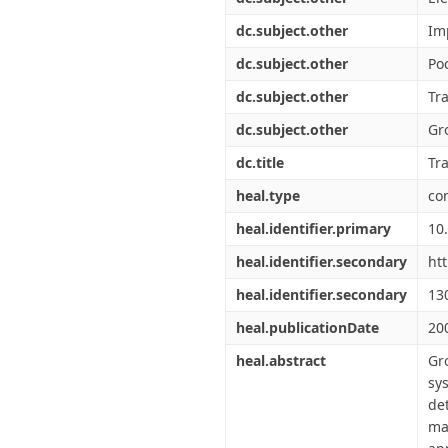
dc.subject.other
Im
dc.subject.other
Poc
dc.subject.other
Tr
dc.subject.other
Gr
dc.title
Tr
heal.type
co
heal.identifier.primary
10
heal.identifier.secondary
ht
heal.identifier.secondary
13
heal.publicationDate
20
heal.abstract
Gr
sy
de
ma