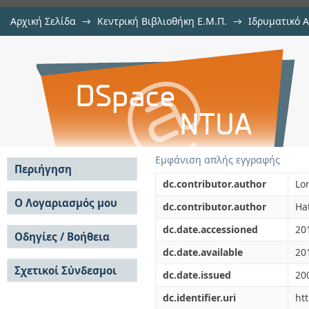
Αρχική Σελίδα
→
Κεντρική Βιβλιοθήκη Ε.Μ.Π.
→
Ιδρυματικό 
Transient analysis of grounding el
μελών Δ.Ε.Π. σε συνέδρια
→
Εμφάνιση Τεκμηρίου
Αποθετήριο DSpace/Manakin
Εμφάνιση απλής εγγραφής
Περιήγηση
dc.contributor.author
Lo
Σε όλο το DSpace
Ο Λογαριασμός μου
dc.contributor.author
Ha
Κοινότητες & Συλλογές
Σύνδεση
dc.date.accessioned
20
Ανά Ημερομηνία
Οδηγίες / Βοήθεια
Εγγραφή
Έκδοσης
dc.date.available
20
Οδηγίες Υποβολής
Συγγραφείς
Σχετικοί Σύνδεσμοι
Οδηγίες Χρήσης ΙΑ
Τίτλοι
dc.date.issued
20
Συχνές Ερωτήσεις
Θέματα
dc.identifier.uri
ht
Οδηγίες Υποβολής -
Αυτή η Συλλογή