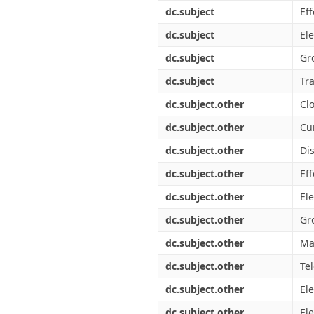
Διπλωματικές Εργασίες
dc.subject
Eff
Πολιτικές Πρόσβασης
Ανά Ημερομηνία
Έκδοσης
dc.subject
El
Συγγραφείς
dc.subject
Gr
Τίτλοι
Θέματα
dc.subject
Tr
dc.subject.other
Cl
dc.subject.other
Cu
dc.subject.other
Di
dc.subject.other
Eff
dc.subject.other
El
dc.subject.other
Gr
dc.subject.other
Ma
dc.subject.other
Te
dc.subject.other
El
dc.subject.other
Ele