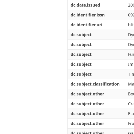
Διπλωματικές Εργασίες
dc.date.issued
20
Πολιτικές Πρόσβασης
Ανά Ημερομηνία
Έκδοσης
dc.identifier.issn
09
Συγγραφείς
dc.identifier.uri
ht
Τίτλοι
Θέματα
dc.subject
Dy
dc.subject
Dy
dc.subject
Fu
dc.subject
Im
dc.subject
Ti
dc.subject.classification
Mat
dc.subject.other
Bo
dc.subject.other
Cra
dc.subject.other
Ela
dc.subject.other
Fr
dc.subject.other
Ga