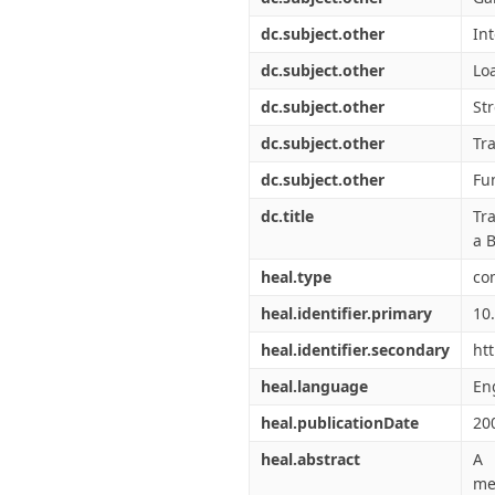
dc.subject.other
In
dc.subject.other
Loa
dc.subject.other
Str
dc.subject.other
Tr
dc.subject.other
Fu
dc.title
Tr
a 
heal.type
co
heal.identifier.primary
10
heal.identifier.secondary
ht
heal.language
En
heal.publicationDate
20
heal.abstract
A 
me