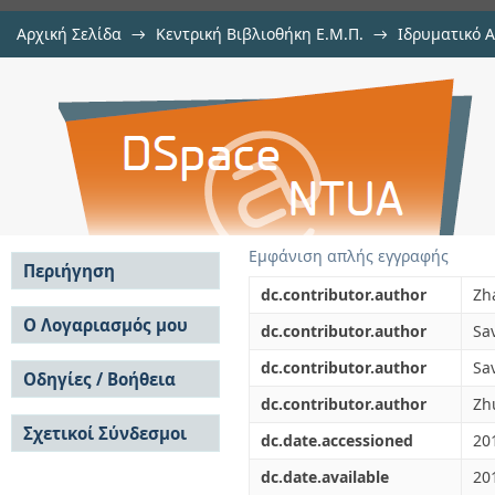
Αρχική Σελίδα
→
Κεντρική Βιβλιοθήκη Ε.Μ.Π.
→
Ιδρυματικό 
Transient dynamic analysis of a c
μελών Δ.Ε.Π. σε συνέδρια
→
Εμφάνιση Τεκμηρίου
Αποθετήριο DSpace/Manakin
BIEM
Εμφάνιση απλής εγγραφής
Περιήγηση
dc.contributor.author
Zh
Σε όλο το DSpace
Ο Λογαριασμός μου
dc.contributor.author
Sav
Κοινότητες & Συλλογές
Σύνδεση
dc.contributor.author
Sav
Ανά Ημερομηνία
Οδηγίες / Βοήθεια
Εγγραφή
Έκδοσης
dc.contributor.author
Zh
Οδηγίες Υποβολής
Συγγραφείς
Σχετικοί Σύνδεσμοι
Οδηγίες Χρήσης ΙΑ
Τίτλοι
dc.date.accessioned
20
Συχνές Ερωτήσεις
Θέματα
dc.date.available
20
Οδηγίες Υποβολής -
Αυτή η Συλλογή