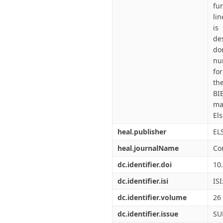
fu
li
is
de
do
nu
fo
th
BI
ma
Els
heal.publisher
EL
heal.journalName
Co
dc.identifier.doi
10
dc.identifier.isi
IS
dc.identifier.volume
26
dc.identifier.issue
SU