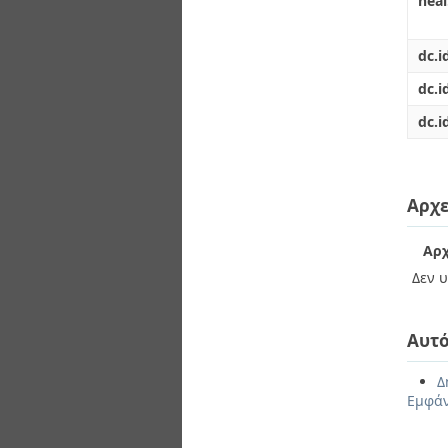
hea
dc.i
dc.i
dc.i
Αρχε
Αρχ
Δεν υ
Αυτό
Δ
Εμφάν