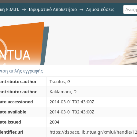
κη Ε.Μ.Π.
→
Ιδρυματικό Αποθετήριο
→
Δημοσιεύσεις
smart antennas: Hybrid link
ση Τεκμηρίου
s
ιση απλής εγγραφής
ontributor.author
Tsoulos, G
ontributor.author
Kaklamani, D
ate.accessioned
2014-03-01T02:43:00Z
ate.available
2014-03-01T02:43:00Z
ate.issued
2004
dentifier.uri
https://dspace.lib.ntua.gr/xmlui/handle/