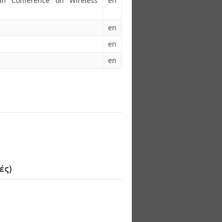
an Conference on Wireless
en
en
en
en
ές)