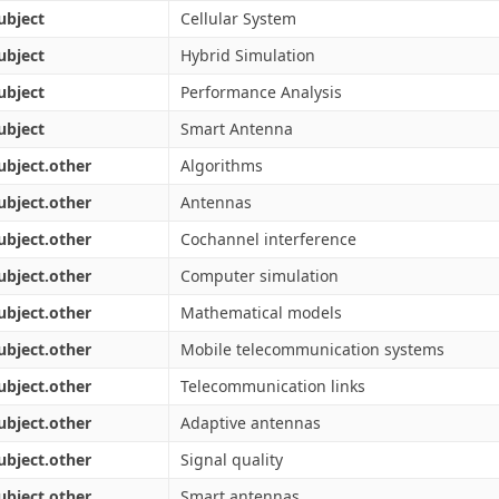
ubject
Cellular System
ubject
Hybrid Simulation
ubject
Performance Analysis
ubject
Smart Antenna
ubject.other
Algorithms
ubject.other
Antennas
ubject.other
Cochannel interference
ubject.other
Computer simulation
ubject.other
Mathematical models
ubject.other
Mobile telecommunication systems
ubject.other
Telecommunication links
ubject.other
Adaptive antennas
ubject.other
Signal quality
ubject.other
Smart antennas