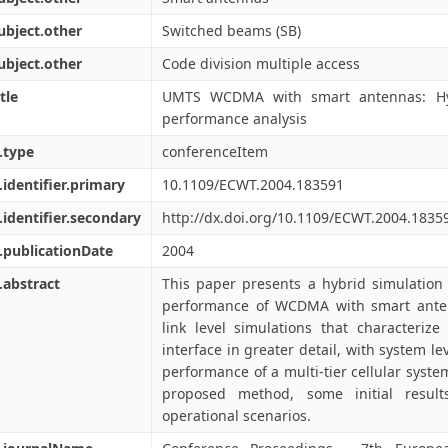
ubject.other
Switched beams (SB)
ubject.other
Code division multiple access
tle
UMTS WCDMA with smart antennas: Hyb
performance analysis
.type
conferenceItem
.identifier.primary
10.1109/ECWT.2004.183591
.identifier.secondary
http://dx.doi.org/10.1109/ECWT.2004.1835
.publicationDate
2004
.abstract
This paper presents a hybrid simulation
performance of WCDMA with smart ante
link level simulations that characteriz
interface in greater detail, with system le
performance of a multi-tier cellular system
proposed method, some initial result
operational scenarios.