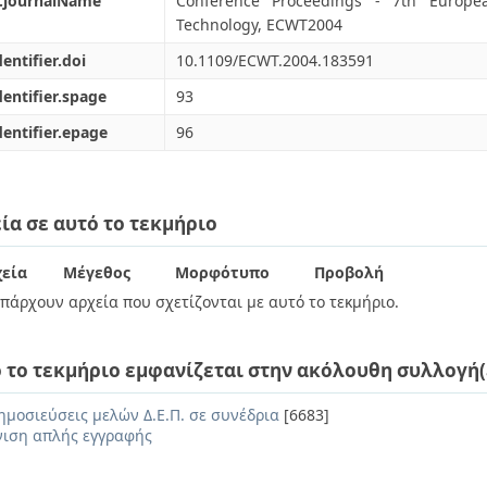
l.journalName
Conference Proceedings - 7th Europe
Technology, ECWT2004
dentifier.doi
10.1109/ECWT.2004.183591
dentifier.spage
93
dentifier.epage
96
ία σε αυτό το τεκμήριο
εία
Μέγεθος
Μορφότυπο
Προβολή
πάρχουν αρχεία που σχετίζονται με αυτό το τεκμήριο.
 το τεκμήριο εμφανίζεται στην ακόλουθη συλλογή(
ημοσιεύσεις μελών Δ.Ε.Π. σε συνέδρια
[6683]
ιση απλής εγγραφής