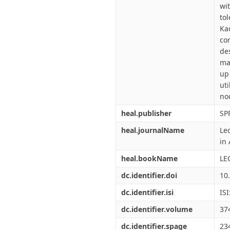
wit
to
Ka
co
de
ma
up
ut
no
heal.publisher
SP
heal.journalName
Le
in 
heal.bookName
LE
dc.identifier.doi
10
dc.identifier.isi
IS
dc.identifier.volume
37
dc.identifier.spage
23