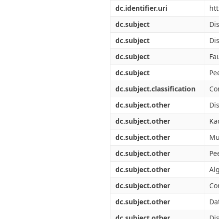
Διπλωματικές Εργασίες
dc.identifier.uri
ht
Πολιτικές Πρόσβασης
Ανά Ημερομηνία
Έκδοσης
dc.subject
Di
Συγγραφείς
dc.subject
Di
Τίτλοι
Θέματα
dc.subject
Fau
dc.subject
Pe
dc.subject.classification
Co
dc.subject.other
Di
dc.subject.other
Ka
dc.subject.other
Mu
dc.subject.other
Pe
dc.subject.other
Al
dc.subject.other
Co
dc.subject.other
Da
dc.subject.other
Di