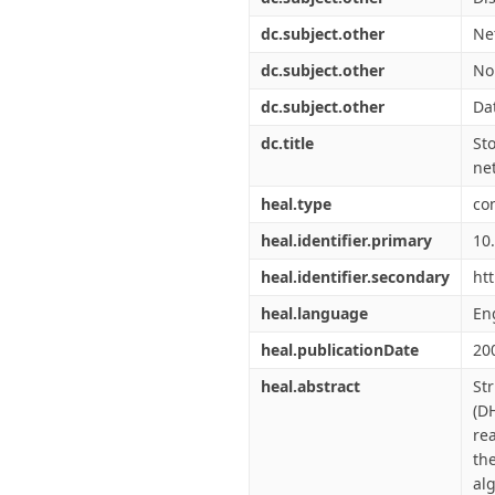
dc.subject.other
Ne
dc.subject.other
No
dc.subject.other
Da
dc.title
St
ne
heal.type
co
heal.identifier.primary
10
heal.identifier.secondary
ht
heal.language
En
heal.publicationDate
20
heal.abstract
St
(D
re
th
al