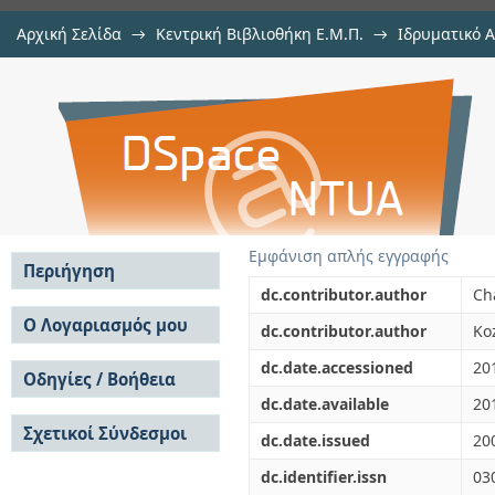
Αρχική Σελίδα
→
Κεντρική Βιβλιοθήκη Ε.Μ.Π.
→
Ιδρυματικό 
Storing and locating mutable da
μελών Δ.Ε.Π. σε συνέδρια
→
Εμφάνιση Τεκμηρίου
Αποθετήριο DSpace/Manakin
networks
Εμφάνιση απλής εγγραφής
Περιήγηση
dc.contributor.author
Ch
Σε όλο το DSpace
Ο Λογαριασμός μου
dc.contributor.author
Koz
Κοινότητες & Συλλογές
Σύνδεση
dc.date.accessioned
20
Ανά Ημερομηνία
Οδηγίες / Βοήθεια
Εγγραφή
Έκδοσης
dc.date.available
20
Οδηγίες Υποβολής
Συγγραφείς
Σχετικοί Σύνδεσμοι
Οδηγίες Χρήσης ΙΑ
Τίτλοι
dc.date.issued
20
Συχνές Ερωτήσεις
Θέματα
dc.identifier.issn
03
Οδηγίες Υποβολής -
Αυτή η Συλλογή