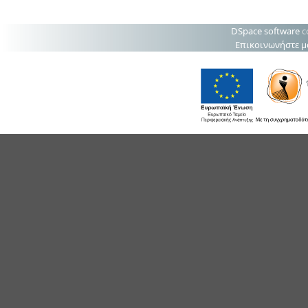
DSpace software
c
Επικοινωνήστε μ