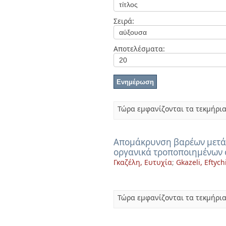
Διπλωματικές Εργασίες
Πολιτικές Πρόσβασης
Ανά Ημερομηνία
Σειρά:
Έκδοσης
Συγγραφείς
Τίτλοι
Αποτελέσματα:
Θέματα
Τώρα εμφανίζονται τα τεκμήρια
Απομάκρυνση βαρέων μετάλ
οργανικά τροποποιημένων
Γκαζέλη, Ευτυχία
;
Gkazeli, Eftych
Τώρα εμφανίζονται τα τεκμήρια