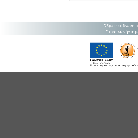
DSpace software
c
Επικοινωνήστε μ