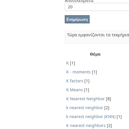
Αποτελέσματα:
Διπλωματικές Εργασίες
Πολιτικές Πρόσβασης
Ανά Ημερομηνία
Έκδοσης
Συγγραφείς
Τίτλοι
Θέματα
Τώρα εμφανίζονται τα τεκμήρια
Θέμα
K
[1]
K - moments
[1]
K factors
[1]
K Means
[1]
K Nearest Neighbor
[8]
k nearest neighbor
[2]
k nearest neighbor (KNN)
[1]
K nearest neighbors
[2]