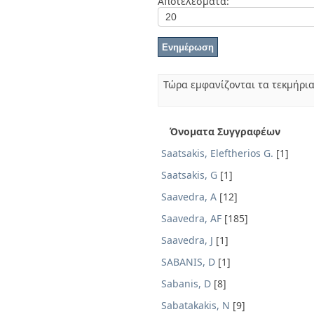
Αποτελέσματα:
Διπλωματικές Εργασίες
Πολιτικές Πρόσβασης
Ανά Ημερομηνία
Έκδοσης
Συγγραφείς
Τίτλοι
Θέματα
Τώρα εμφανίζονται τα τεκμήρια
Όνοματα Συγγραφέων
Saatsakis, Eleftherios G.
[1]
Saatsakis, G
[1]
Saavedra, A
[12]
Saavedra, AF
[185]
Saavedra, J
[1]
SABANIS, D
[1]
Sabanis, D
[8]
Sabatakakis, N
[9]