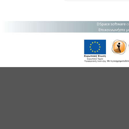
DSpace software
c
Επικοινωνήστε μ