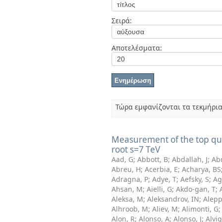
Διπλωματικές Εργασίες
Πολιτικές Πρόσβασης
Ανά Ημερομηνία
Σειρά:
Έκδοσης
Συγγραφείς
Τίτλοι
Αποτελέσματα:
Θέματα
Τώρα εμφανίζονται τα τεκμήρια
Measurement of the top quar
root s=7 TeV
Aad, G
;
Abbott, B
;
Abdallah, J
;
Ab
Abreu, H
;
Acerbia, E
;
Acharya, BS
Adragna, P
;
Adye, T
;
Aefsky, S
;
Ag
Ahsan, M
;
Aielli, G
;
Akdo-gan, T
;
Aleksa, M
;
Aleksandrov, IN
;
Alepp
Alhroob, M
;
Aliev, M
;
Alimonti, G
Alon, R
;
Alonso, A
;
Alonso, J
;
Alvi