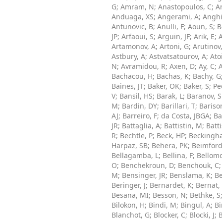
G
;
Amram, N
;
Anastopoulos, C
;
A
Anduaga, XS
;
Angerami, A
;
Anghin
Antunovic, B
;
Anulli, F
;
Aoun, S
;
B
JP
;
Arfaoui, S
;
Arguin, JF
;
Arik, E
;
A
Artamonov, A
;
Artoni, G
;
Arutinov
Astbury, A
;
Astvatsatourov, A
;
Ato
N
;
Avramidou, R
;
Axen, D
;
Ay, C
;
A
Bachacou, H
;
Bachas, K
;
Bachy, G
Baines, JT
;
Baker, OK
;
Baker, S
;
Pe
V
;
Bansil, HS
;
Barak, L
;
Baranov, S
M
;
Bardin, DY
;
Barillari, T
;
Bariso
AJ
;
Barreiro, F
;
da Costa, JBGA
;
Ba
JR
;
Battaglia, A
;
Battistin, M
;
Batti
R
;
Bechtle, P
;
Beck, HP
;
Beckingh
Harpaz, SB
;
Behera, PK
;
Beimford
Bellagamba, L
;
Bellina, F
;
Bellomo
O
;
Benchekroun, D
;
Benchouk, C
M
;
Bensinger, JR
;
Benslama, K
;
Be
Beringer, J
;
Bernardet, K
;
Bernat,
Besana, MI
;
Besson, N
;
Bethke, S
Bilokon, H
;
Bindi, M
;
Bingul, A
;
Bi
Blanchot, G
;
Blocker, C
;
Blocki, J
;
B