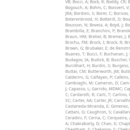
VB
;
Bocci, A
;
Bock, R
;
Boddy, CR
;
Bogouch, A
;
Bohm, C
;
Boisvert, V
JRA
;
Bordoni, S
;
Borer, C
;
Borisov,
Boterenbrood, H
;
Botterill, D
;
Bou
Bousson, N
;
Boveia, A
;
Boyd, J
;
Bo
Brambilla, E
;
Branchini, P
;
Brand
Braun, HM
;
Brelier, B
;
Bremer, J
;
B
Brochu, FM
;
Brock, I
;
Brock, R
;
Br
Brown, G
;
Brubaker, E
;
de Renstr
Buanes, T
;
Bucci, F
;
Buchanan, J
;
Budagov, IA
;
Budick, B
;
Buscher, 
Burckhart, H
;
Burdin, S
;
Burgess,
Buttar, CM
;
Butterworth, JM
;
Butt
Calderini, G
;
Calfayan, P
;
Calkins,
Cambiaghi, M
;
Cameron, D
;
Cam-
J
;
Capasso, L
;
Garrido, MDMC
;
Cap
C
;
Cardarelli, R
;
Carli, T
;
Carlino, 
SC
;
Carter, AA
;
Carter, JR
;
Carvalho
Castaneda-Miranda, E
;
Gimenez,
Cattani, G
;
Caughron, S
;
Cavallari
Ceradini, F
;
Cerna, C
;
Cerqueira, 
A
;
Chakraborty, D
;
Chan, K
;
Chapl
Cheatham, S
;
Chekanov, S
;
Cheku