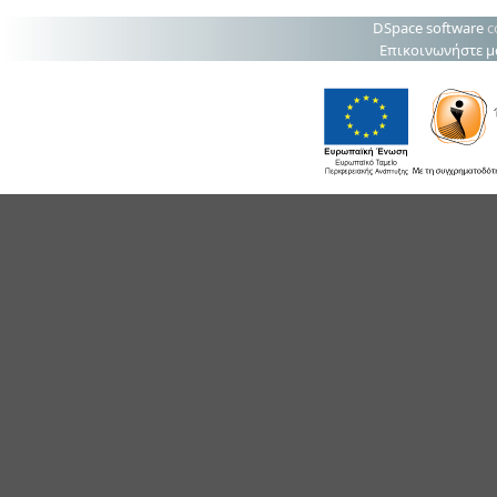
DSpace software
c
Επικοινωνήστε μ