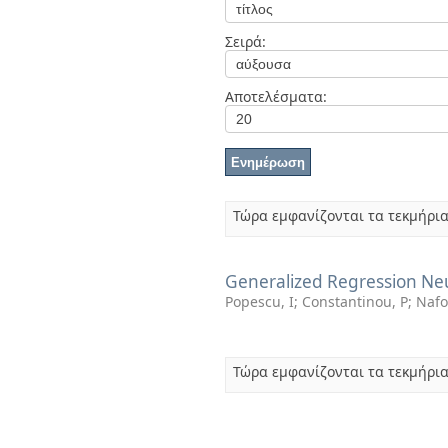
Διπλωματικές Εργασίες
Πολιτικές Πρόσβασης
Ανά Ημερομηνία
Σειρά:
Έκδοσης
Συγγραφείς
Τίτλοι
Αποτελέσματα:
Θέματα
Τώρα εμφανίζονται τα τεκμήρια
Generalized Regression Neu
Popescu, I
;
Constantinou, P
;
Nafo
Τώρα εμφανίζονται τα τεκμήρια