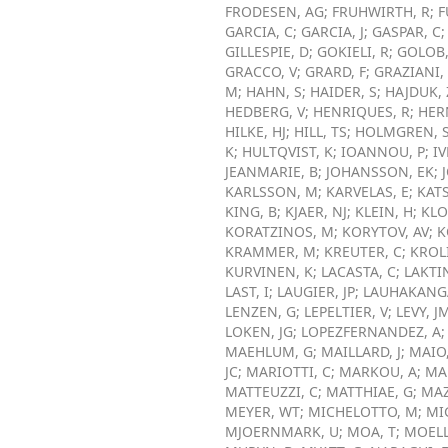
FRODESEN, AG
;
FRUHWIRTH, R
;
F
GARCIA, C
;
GARCIA, J
;
GASPAR, C
GILLESPIE, D
;
GOKIELI, R
;
GOLOB,
GRACCO, V
;
GRARD, F
;
GRAZIANI,
M
;
HAHN, S
;
HAIDER, S
;
HAJDUK, 
HEDBERG, V
;
HENRIQUES, R
;
HER
HILKE, HJ
;
HILL, TS
;
HOLMGREN, 
K
;
HULTQVIST, K
;
IOANNOU, P
;
IV
JEANMARIE, B
;
JOHANSSON, EK
;
KARLSSON, M
;
KARVELAS, E
;
KAT
KING, B
;
KJAER, NJ
;
KLEIN, H
;
KLO
KORATZINOS, M
;
KORYTOV, AV
;
K
KRAMMER, M
;
KREUTER, C
;
KROL
KURVINEN, K
;
LACASTA, C
;
LAKTIN
LAST, I
;
LAUGIER, JP
;
LAUHAKANGA
LENZEN, G
;
LEPELTIER, V
;
LEVY, J
LOKEN, JG
;
LOPEZFERNANDEZ, A
MAEHLUM, G
;
MAILLARD, J
;
MAIO,
JC
;
MARIOTTI, C
;
MARKOU, A
;
MA
MATTEUZZI, C
;
MATTHIAE, G
;
MAZ
MEYER, WT
;
MICHELOTTO, M
;
MI
MJOERNMARK, U
;
MOA, T
;
MOELL