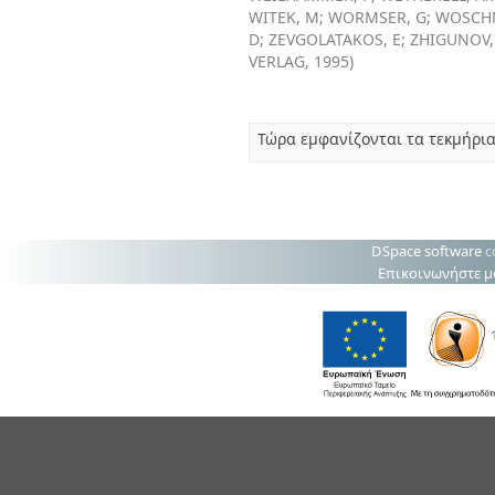
WITEK, M
;
WORMSER, G
;
WOSCHN
D
;
ZEVGOLATAKOS, E
;
ZHIGUNOV,
VERLAG
,
1995
)
Τώρα εμφανίζονται τα τεκμήρια
DSpace software
c
Επικοινωνήστε μ