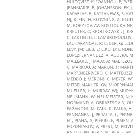
HULTQVIST, K
;
IOANNOU, P
;
IVER
JEANMARIE, B
;
JOHANSSON, EK
;
KARVELAS, E
;
KATSANEVAS, S
;
KAT
NJ
;
KLEIN, H
;
KLOVNING, A
;
KLUIT
M
;
KORYTOV, AV
;
KOSTIOUKHINE,
KREUTER, C
;
KROLIKOWSKI, J
;
KR
C
;
LAKTINEH, I
;
LAMBROPOULOS,
LAUHAKANGAS, R
;
LEDER, G
;
LEDR
LEVY, JM
;
LIEB, E
;
LIKO, D
;
LINDNE
LOPEZFERNANDEZ, A
;
AGUERA, 
MAILLARD, J
;
MAIO, A
;
MALTEZOS,
C
;
MARKOU, A
;
MARON, T
;
MARTI
MARTINEZRIVERO, C
;
MATTEUZZI,
MEDBO, J
;
MERONI, C
;
MEYER, W
MITSELMAKHER, GV
;
MJOERNMAR
MUELLER, H
;
MURRAY, WJ
;
MURYN
NEUMANN, W
;
NEUMEISTER, N
;
NORMAND, A
;
OBRAZTSOV, V
;
OL
PAGANONI, M
;
PAIN, R
;
PALKA, H
PENNANEN, J
;
PERALTA, L
;
PERNE
HT
;
PIANA, G
;
PIERRE, F
;
PIMENTA
POZDNIAKOV, V
;
PREST, M
;
PRIVI
RATOFF, PN
;
READ, AL
;
REALE, M
;