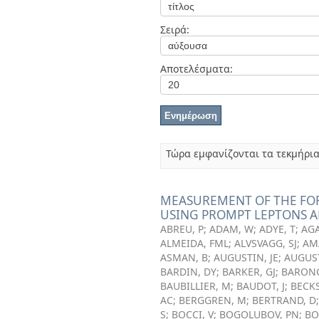
Διπλωματικές Εργασίες
Πολιτικές Πρόσβασης
Ανά Ημερομηνία
Σειρά:
Έκδοσης
Συγγραφείς
Τίτλοι
Αποτελέσματα:
Θέματα
Τώρα εμφανίζονται τα τεκμήρια
MEASUREMENT OF THE FOR
USING PROMPT LEPTONS A
ABREU, P
;
ADAM, W
;
ADYE, T
;
AGA
ALMEIDA, FML
;
ALVSVAGG, SJ
;
AM
ASMAN, B
;
AUGUSTIN, JE
;
AUGUST
BARDIN, DY
;
BARKER, GJ
;
BARONC
BAUBILLIER, M
;
BAUDOT, J
;
BECKS
AC
;
BERGGREN, M
;
BERTRAND, D
S
;
BOCCI, V
;
BOGOLUBOV, PN
;
BO