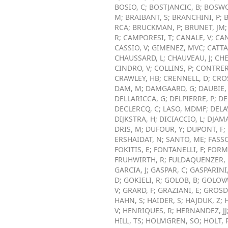
BOSIO, C
;
BOSTJANCIC, B
;
BOSWO
M
;
BRAIBANT, S
;
BRANCHINI, P
;
RCA
;
BRUCKMAN, P
;
BRUNET, JM
R
;
CAMPORESI, T
;
CANALE, V
;
CA
CASSIO, V
;
GIMENEZ, MVC
;
CATTA
CHAUSSARD, L
;
CHAUVEAU, J
;
CHE
CINDRO, V
;
COLLINS, P
;
CONTRERA
CRAWLEY, HB
;
CRENNELL, D
;
CROS
DAM, M
;
DAMGAARD, G
;
DAUBIE,
DELLARICCA, G
;
DELPIERRE, P
;
DE
DECLERCQ, C
;
LASO, MDMF
;
DELA
DIJKSTRA, H
;
DICIACCIO, L
;
DJAMA
DRIS, M
;
DUFOUR, Y
;
DUPONT, F
;
ERSHAIDAT, N
;
SANTO, ME
;
FASSO
FOKITIS, E
;
FONTANELLI, F
;
FORME
FRUHWIRTH, R
;
FULDAQUENZER, 
GARCIA, J
;
GASPAR, C
;
GASPARINI
D
;
GOKIELI, R
;
GOLOB, B
;
GOLOVA
V
;
GRARD, F
;
GRAZIANI, E
;
GROSDI
HAHN, S
;
HAIDER, S
;
HAJDUK, Z
;
V
;
HENRIQUES, R
;
HERNANDEZ, JJ
HILL, TS
;
HOLMGREN, SO
;
HOLT, 