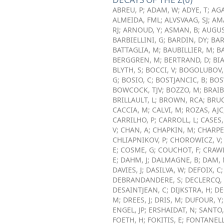
ABREU, P
;
ADAM, W
;
ADYE, T
;
AGA
ALMEIDA, FML
;
ALVSVAAG, SJ
;
AMA
RJ
;
ARNOUD, Y
;
ASMAN, B
;
AUGUS
BARBIELLINI, G
;
BARDIN, DY
;
BAR
BATTAGLIA, M
;
BAUBILLIER, M
;
B
BERGGREN, M
;
BERTRAND, D
;
BIA
BLYTH, S
;
BOCCI, V
;
BOGOLUBOV,
G
;
BOSIO, C
;
BOSTJANCIC, B
;
BOS
BOWCOCK, TJV
;
BOZZO, M
;
BRAIB
BRILLAULT, L
;
BROWN, RCA
;
BRU
CACCIA, M
;
CALVI, M
;
ROZAS, AJC
CARRILHO, P
;
CARROLL, L
;
CASES,
V
;
CHAN, A
;
CHAPKIN, M
;
CHARPE
CHLIAPNIKOV, P
;
CHOROWICZ, V
E
;
COSME, G
;
COUCHOT, F
;
CRAWL
E
;
DAHM, J
;
DALMAGNE, B
;
DAM,
DAVIES, J
;
DASILVA, W
;
DEFOIX, C
DEBRANDANDERE, S
;
DECLERCQ,
DESAINTJEAN, C
;
DIJKSTRA, H
;
DE
M
;
DREES, J
;
DRIS, M
;
DUFOUR, Y
ENGEL, JP
;
ERSHAIDAT, N
;
SANTO,
FOETH, H
;
FOKITIS, E
;
FONTANELLI