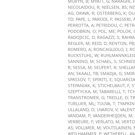
MURYN, B
;
MYATT, G
;
NARAGHI, F
NICOLAIDOU, R
;
NIELSEN, BS
;
NI
AG
;
ORAVA, R
;
OSTERBERG, K
;
OU
TD
;
PAPE, L
;
PARODI, F
;
PASSERI, 
PERROTTA, A
;
PETRIDOU, C
;
PETR
PODOBRIN, O
;
POL, ME
;
POLOK, 
RADOJICIC, D
;
RAGAZZI, S
;
RAHMA
REGLER, M
;
REID, D
;
RENTON, PB
ROMERO, A
;
RONCAGLIOLO, I
;
RO
RUCKSTUHL, W
;
RUHLMANNKLEID
SANNINO, M
;
SCHAEL, S
;
SCHNEI
R
;
SESSA, M
;
SEUFERT, R
;
SHELLA
AN
;
SKAALI, TB
;
SMADJA, G
;
SMIR
SPASSOV, T
;
SPIRITI, E
;
SQUARCIA
STEPANIAK, K
;
STICHELBAUT, F
;
S
SZEPTYCKA, M
;
TABARELLI, T
;
TCH
TRANSTROMER, G
;
TREILLE, D
;
T
TURLUER, ML
;
TUUVA, T
;
TYAPKIN,
ULLALAND, O
;
UVAROV, V
;
VALENT
VANDAM, P
;
VANDERHEIJDEN, M
;
VERBEURE, F
;
VERLATO, M
;
VERTO
AS
;
VOLLMER, M
;
VOUTILAINEN, 
WEILHAMMER, P
;
WETHERELL, A