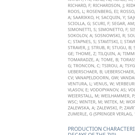
RICHARD, F
;
RICHARDSON, J
;
RIDK
ROOS, L
;
ROSENBERG, EI
;
ROSSO,
A
;
SAARIKKO, H
;
SACQUIN, Y
;
SAJ
SCIOLLA, G
;
SCURI, F
;
SEGAR, AM
SIMONETTI, S
;
SIMONETTO, F
;
SI
SOKOLOV, A
;
SOSNOWSKI, R
;
SO
C
;
STAPNES, S
;
STAVITSKI, I
;
STAV
STRAVER, J
;
STRUB, R
;
STUGU, B
;
GE
;
THOME, Z
;
TILQUIN, A
;
TIMM
TOMARADZE, A
;
TOME, B
;
TORASS
G
;
TRONCON, C
;
TSIROU, A
;
TSYG
UEBERSCHAER, B
;
UEBERSCHAER,
CV
;
VANAPELDOORN, GW
;
VANDA
VENTURA, L
;
VENUS, W
;
VERBEURE
VLASOV, E
;
VODOPYANOV, AS
;
VO
WEIERSTALL, M
;
WEILHAMMER, P
WSC
;
WINTER, M
;
WITEK, M
;
WOR
ZALEWSKA, A
;
ZALEWSKI, P
;
ZAVR
ZUMERLE, G
(
SPRINGER VERLAG
,
PRODUCTION CHARACTERIS
DECAYS OF THE Z(0)