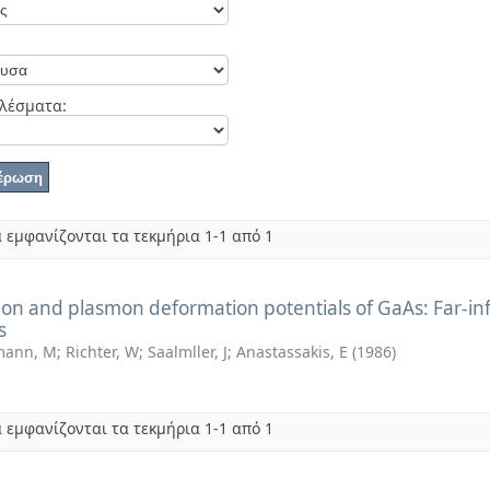
λέσματα:
 εμφανίζονται τα τεκμήρια 1-1 από 1
on and plasmon deformation potentials of GaAs: Far-inf
s
mann, M
;
Richter, W
;
Saalmller, J
;
Anastassakis, E
(
1986
)
 εμφανίζονται τα τεκμήρια 1-1 από 1