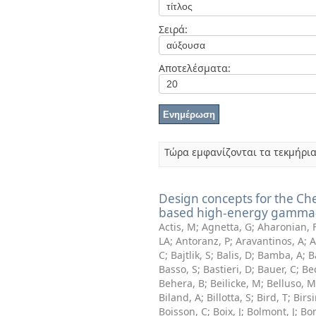
Διπλωματικές Εργασίες
Πολιτικές Πρόσβασης
Ανά Ημερομηνία
Σειρά:
Έκδοσης
Συγγραφείς
Τίτλοι
Αποτελέσματα:
Θέματα
Τώρα εμφανίζονται τα τεκμήρια
Design concepts for the Che
based high-energy gamma
Actis, M
;
Agnetta, G
;
Aharonian, 
LA
;
Antoranz, P
;
Aravantinos, A
;
A
C
;
Bajtlik, S
;
Balis, D
;
Bamba, A
;
B
Basso, S
;
Bastieri, D
;
Bauer, C
;
Bec
Behera, B
;
Beilicke, M
;
Belluso, M
Biland, A
;
Billotta, S
;
Bird, T
;
Birsi
Boisson, C
;
Boix, J
;
Bolmont, J
;
Bo