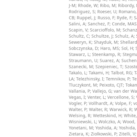
J-M
;
Rhode, W
;
Ribo, M
;
Ribordy,
Rodriguez, S
;
Roeser, U
;
Romano,
CB
;
Ruppel, J
;
Russo, F
;
Ryde, F
;
S
Salini, A
;
Sanchez, F
;
Conde, MAS
Scapin, V
;
Scarcioffolo, M
;
Schanz
Schultz, C
;
Schultze, J
;
Schulz, A
;
Seweryn, K
;
Shayduk, M
;
Shellard
Sobczynska, D
;
Haro, MS
;
Sol, H
;
Stawarz, L
;
Steenkamp, R
;
Stegma
Straumann, U
;
Suarez, A
;
Suchen
Szanecki, M
;
Szepieniec, T
;
Szost
Takalo, L
;
Takami, H
;
Talbot, RG
;
T
LA
;
Telezhinsky, I
;
Temnikov, P
;
Te
Tluczykont, M
;
Peixoto, CJT
;
Tokan
Vallania, P
;
Vallejo, G
;
van der Wal
Vegas, I
;
Venter, L
;
Vercellone, S
;
Vogler, P
;
Vollhardt, A
;
Volpe, F
;
v
Walter, P
;
Walter, R
;
Warwick, R
;
W
Welsing, R
;
Wetteskind, H
;
White,
Wisniewski, L
;
Wolczko, A
;
Wood,
Yonetani, M
;
Yoshida, A
;
Yoshida,
Zietara, K
;
Ziolkowski, P
;
Zitelli, V