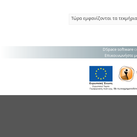
Τώρα εμφανίζονται τα τεκμήρια
DSpace software
c
Επικοινωνήστε μ