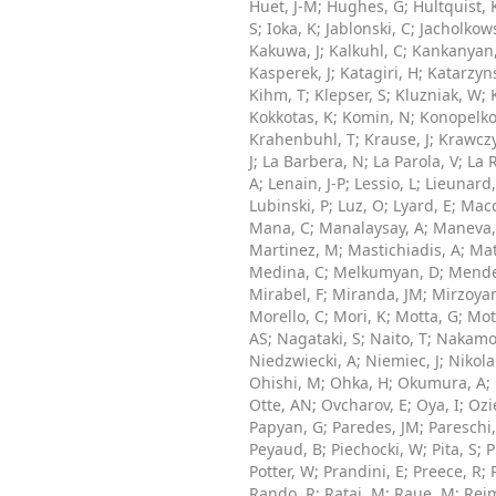
Huet, J-M
;
Hughes, G
;
Hultquist, 
S
;
Ioka, K
;
Jablonski, C
;
Jacholkow
Kakuwa, J
;
Kalkuhl, C
;
Kankanyan,
Kasperek, J
;
Katagiri, H
;
Katarzyns
Kihm, T
;
Klepser, S
;
Kluzniak, W
;
Kokkotas, K
;
Komin, N
;
Konopelko
Krahenbuhl, T
;
Krause, J
;
Krawczy
J
;
La Barbera, N
;
La Parola, V
;
La 
A
;
Lenain, J-P
;
Lessio, L
;
Lieunard,
Lubinski, P
;
Luz, O
;
Lyard, E
;
Macc
Mana, C
;
Manalaysay, A
;
Maneva,
Martinez, M
;
Mastichiadis, A
;
Mat
Medina, C
;
Melkumyan, D
;
Mende
Mirabel, F
;
Miranda, JM
;
Mirzoyan
Morello, C
;
Mori, K
;
Motta, G
;
Mot
AS
;
Nagataki, S
;
Naito, T
;
Nakamor
Niedzwiecki, A
;
Niemiec, J
;
Nikola
Ohishi, M
;
Ohka, H
;
Okumura, A
;
Otte, AN
;
Ovcharov, E
;
Oya, I
;
Ozi
Papyan, G
;
Paredes, JM
;
Pareschi
Peyaud, B
;
Piechocki, W
;
Pita, S
;
P
Potter, W
;
Prandini, E
;
Preece, R
;
Rando, R
;
Rataj, M
;
Raue, M
;
Rei