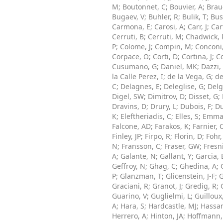
M
;
Boutonnet, C
;
Bouvier, A
;
Brau
Bugaev, V
;
Buhler, R
;
Bulik, T
;
Bus
Carmona, E
;
Carosi, A
;
Carr, J
;
Car
Cerruti, B
;
Cerruti, M
;
Chadwick,
P
;
Colome, J
;
Compin, M
;
Conconi,
Corpace, O
;
Corti, D
;
Cortina, J
;
Co
Cusumano, G
;
Daniel, MK
;
Dazzi,
la Calle Perez, I
;
de la Vega, G
;
de
C
;
Delagnes, E
;
Deleglise, G
;
Delg
Digel, SW
;
Dimitrov, D
;
Disset, G
;
Dravins, D
;
Drury, L
;
Dubois, F
;
Du
K
;
Eleftheriadis, C
;
Elles, S
;
Emman
Falcone, AD
;
Farakos, K
;
Farnier, 
Finley, JP
;
Firpo, R
;
Florin, D
;
Fohr,
N
;
Fransson, C
;
Fraser, GW
;
Fresni
A
;
Galante, N
;
Gallant, Y
;
Garcia, 
Geffroy, N
;
Ghag, C
;
Ghedina, A
;
P
;
Glanzman, T
;
Glicenstein, J-F
;
G
Graciani, R
;
Granot, J
;
Gredig, R
;
Guarino, V
;
Guglielmi, L
;
Guilloux
A
;
Hara, S
;
Hardcastle, MJ
;
Hassan
Herrero, A
;
Hinton, JA
;
Hoffmann,