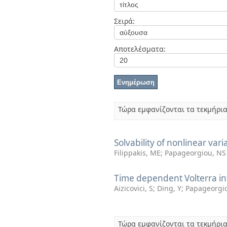
Διπλωματικές Εργασίες
Πολιτικές Πρόσβασης
Ανά Ημερομηνία
Σειρά:
Έκδοσης
Συγγραφείς
Τίτλοι
Αποτελέσματα:
Θέματα
Τώρα εμφανίζονται τα τεκμήρια
Solvability of nonlinear var
Filippakis, ME
;
Papageorgiou, NS
Time dependent Volterra in
Aizicovici, S
;
Ding, Y
;
Papageorgi
Τώρα εμφανίζονται τα τεκμήρια