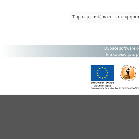
Τώρα εμφανίζονται τα τεκμήρια
DSpace software
c
Επικοινωνήστε μ