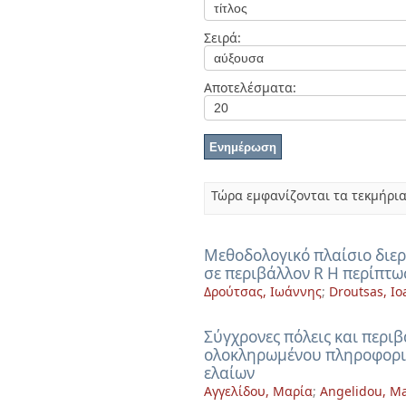
Διπλωματικές Εργασίες
Πολιτικές Πρόσβασης
Ανά Ημερομηνία
Σειρά:
Έκδοσης
Συγγραφείς
Τίτλοι
Αποτελέσματα:
Θέματα
Τώρα εμφανίζονται τα τεκμήρια
Μεθοδολογικό πλαίσιο διε
σε περιβάλλον R Η περίπτω
Δρούτσας, Ιωάννης
;
Droutsas, Io
Σύγχρονες πόλεις και περι
ολοκληρωμένου πληροφορια
ελαίων
Αγγελίδου, Μαρία
;
Angelidou, Ma